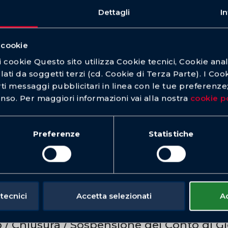
 cause di forza maggiore. Il Concessionario inoltre non assum
attualità dei servizi d'informazione e non è responsabile per i 
Dettagli
I
o improprio e/o illecito.
 regole, Bonus promozioni
 cookie
pratiche e accurate sui giochi, regole e probabilità di vincita 
i cookie Questo sito utilizza Cookie tecnici, Cookie anal
editi di gioco non prelevabili, soggetti a regolamenti specific
ici o antifrode (per approfondimenti vedi sezione “Bonus e Pr
lati da soggetti terzi (cd. Cookie di Terza Parte). I Coo
esponsabile, autolimitazioni e autoesclus
orti messaggi pubblicitari in linea con le tue preferenze;
nso. Per maggiori informazioni vai alla nostra
cookie p
io promuove il Gioco Responsabile. Il Cliente deve impostare i 
rmanente, tramite l’area personale. L’autoesclusione parzial
molteplici categorie di prodotti; mentre l’autoesclusione tot
forme. Le nuove soglie di autolimitazione (deposito, spesa e t
Preferenze
Statistiche
https:
ole tecniche attualmente previste entro il 14.05.2026.
e
tto, all’articolo 15, introduce nuove modalità di autoesclusion
ESCLUSIONE permette di escludersi da una singola categoria 
era temporanea o permanente.
po, è possibile auto-escludersi da tutte le piattaforme di g
r l’autoesclusione:
 tecnici
Accetta selezionati
Ac
sione temporanea da un minimo di 7 fino a 270 giorni
sione a tempo indeterminato, con possibilità di revoca dop
 / Chiusura / Sospensione del Conto di G