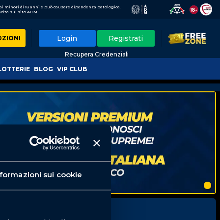
o ai minori di 18 anni e può causare dipendenza patologica.
ncita sul sito ADM.
Login
Registrati
ZIONI
Recupera Credenziali
LOTTERIE
BLOG
VIP CLUB
nformazioni sui cookie