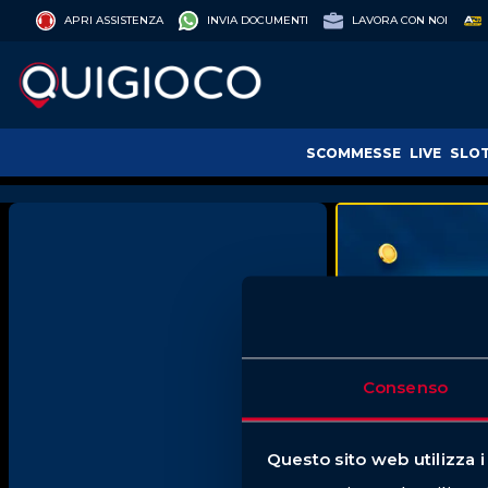
APRI ASSISTENZA
INVIA DOCUMENTI
LAVORA CON NOI
SCOMMESSE
LIVE
SLO
Consenso
Questo sito web utilizza i
Vincite 