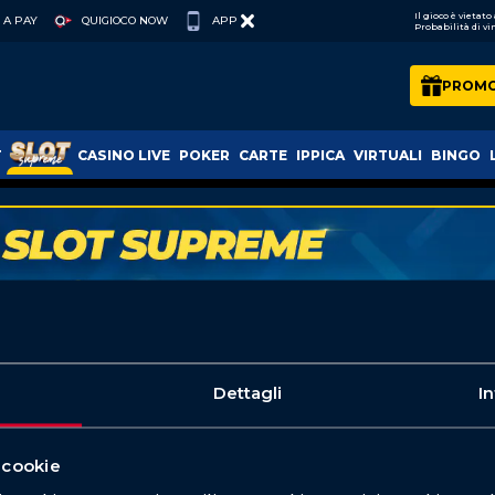
Il gioco è vietat
A PAY
QUIGIOCO NOW
APP
Probabilità di vi
PROMO
T
CASINO LIVE
POKER
CARTE
IPPICA
VIRTUALI
BINGO
Dettagli
I
 cookie
Recenti