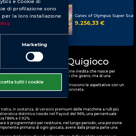
ytics e Cookie di
kie di profilazione sono
s Super Scatter
Gates of Olympus Super Scat
 per la loro installazione
9.256,33 €
olicy
Marketing
oltre il 96% su Quigioco
troduzione delle
Slot Supreme
. La sezione inedita che nasce per
incita. Qui non parliamo di semplici rulli che girano, ma di una
cetta tutti i cookie
 nel posto giusto. Le Slot Supreme ridefiniscono le aspettative con un
forma ogni sessione in un’opportunità concreta.
Si tratta, in sostanza, di versioni premium delle macchine a rulli più
eristica distintiva risiede nel
Payout del 96%
, una percentuale
ra l'86% e il 92%.
tware è programmato per restituire, nel lungo periodo, una porzione
mponente primaria di ogni giocata, avere dalla propria parte una