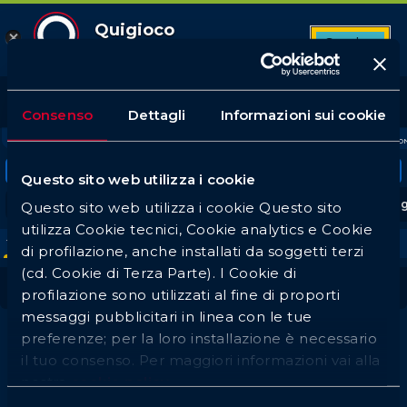
Quigioco
Scarica
App Android
11
Top League
Tutte le partite
Betbuilder
Quote favorite
608
114
16
Consenso
Dettagli
Informazioni sui cookie
Login
PREFERITI
CALCIO
TENNIS
BASKET
BADMINTO
Tornei in evidenza
Questo sito web utilizza i cookie
Serie A
UEFA Champions League
Premier Lea
Questo sito web utilizza i cookie Questo sito
utilizza Cookie tecnici, Cookie analytics e Cookie
Tutti
1h
3h
Oggi
Lu
Ma
Me
Gi
Ve
Sa
di profilazione, anche installati da soggetti terzi
(cd. Cookie di Terza Parte). I Cookie di
Pallamano Internazionale
profilazione sono utilizzati al fine di proporti
messaggi pubblicitari in linea con le tue
preferenze; per la loro installazione è necessario
il tuo consenso. Per maggiori informazioni vai alla
Non sono presenti eventi
nostra
cookie policy