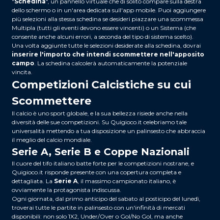
"
Schedina
", un pannello virtuale che di solito compare sulla destra
dello schermo o in un'area dedicata sull'app mobile. Puoi aggiungere
più selezioni alla stessa schedina se desideri piazzare una scommessa
Multipla (tutti gli eventi devono essere vincenti) o un Sistema (che
consente anche alcuni errori, a seconda del tipo di sistema scelto).
Una volta aggiunte tutte le selezioni desiderate alla schedina, dovrai
inserire l'importo che intendi scommettere nell'apposito
campo
. La schedina calcolerà automaticamente la potenziale
vincita.
Competizioni Calcistiche su cui
Scommettere
Il calcio è uno sport globale, e la sua bellezza risiede anche nella
diversità delle sue competizioni. Su Quigioco.it celebriamo tale
universalità mettendo a tua disposizione un palinsesto che abbraccia
il meglio del calcio mondiale.
Serie A, Serie B e Coppe Nazionali
Il cuore del tifo italiano batte forte per le competizioni nostrane, e
Quigioco.it risponde presente con una copertura completa e
dettagliata. La
Serie A
, il massimo campionato italiano, è
ovviamente la protagonista indiscussa.
Ogni giornata, dal primo anticipo del sabato al posticipo del lunedì,
troverai tutte le partite in palinsesto con un'infinità di mercati
disponibili: non solo 1X2, Under/Over o Gol/No Gol, ma anche