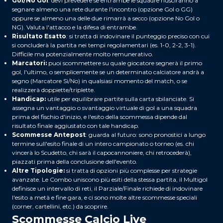
Gol/No Gol
:
devi prevedere se entrambe le squadre riusciranno a
segnare almeno una rete durante l'incontro (opzione Gol o GG)
oppure se almeno una delle due rimarrà a secco (opzione No Gol o
NG). Valuta l'attacco e la difesa di entrambe.
Risultato Esatto
:
si tratta di indovinare il punteggio preciso con cui
si concluderà la partita nei tempi regolamentari (es. 1-0, 2-2, 3-1).
Difficile ma potenzialmente molto remunerativo.
Marcatori:
puoi scommettere su quale giocatore segnerà il primo
gol, l'ultimo, o semplicemente se un determinato calciatore andrà a
segno (Marcatore Sì/No) in qualsiasi momento del match, o se
realizzerà doppiette/triplette.
Handicap:
utile per equilibrare partite sulla carta sbilanciate. Si
assegna un vantaggio o svantaggio virtuale di gol a una squadra
prima del fischio d'inizio, e l'esito della scommessa dipende dal
risultato finale aggiustato con tale handicap.
Scommesse Antepost
: guarda al futuro: sono pronostici a lungo
termine sull'esito finale di un intero campionato o torneo (es. chi
vincerà lo Scudetto, chi sarà il capocannoniere, chi retrocederà),
piazzati prima della conclusione dell'evento.
Altre Tipologie:
si tratta di opzioni più complesse per strategie
avanzate. Le Combo uniscono più esiti della stessa partita, il Multigol
definisce un intervallo di reti, il Parziale/Finale richiede di indovinare
l'esito a metà e fine gara, e ci sono molte altre scommesse speciali
(corner, cartellini, etc.) da scoprire.
Scommesse Calcio Live