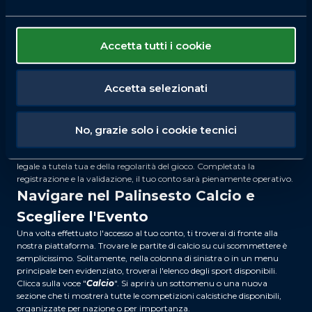
(nome, cognome, data di nascita, codice fiscale), un indirizzo email
valido e i dati di residenza. È importante inserire informazioni veritiere
e corrette, poiché verranno verificate.
Dovrai anche scegliere un nome utente e una password sicura per
Accetta tutti i cookie
accedere al tuo account. Infine, ti verrà chiesto di impostare i limiti di
deposito settimanali, uno strumento utile per promuovere un
approccio responsabile. Una volta compilati tutti i campi,
accetta i
Accetta selezionati
termini e le condizioni e conferma la registrazione
.
Riceverai probabilmente un'email di conferma per attivare l'account.
Ricorda che, per poter prelevare le vincite, dovrai completare la
No, grazie solo i cookie tecnici
procedura inviando una copia di un tuo documento d'identità valido
(carta d'identità, passaporto o patente).
Questa verifica (KYC - Know Your Customer) è un ulteriore requisito
legale a tutela tua e della regolarità del gioco. Completata la
registrazione e la validazione, il tuo conto sarà pienamente operativo.
Navigare nel Palinsesto Calcio e
Scegliere l'Evento
Una volta effettuato l'accesso al tuo conto, ti troverai di fronte alla
nostra piattaforma. Trovare le partite di calcio su cui scommettere è
semplicissimo. Solitamente, nella colonna di sinistra o in un menu
principale ben evidenziato, troverai l'elenco degli sport disponibili.
Clicca sulla voce "
Calcio
". Si aprirà un sottomenu o una nuova
sezione che ti mostrerà tutte le competizioni calcistiche disponibili,
organizzate per nazione o per importanza.