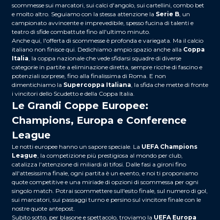
scommesse sui marcatori, sui calci d'angolo, sui cartellini, combo bet
e molto altro. Seguiamo con la stessa attenzione la
Serie B
, un
campionato avvincente e imprevedibile, spesso fucina di talenti e
teatro di sfide combattute fino all'ultimo minuto.
Anche qui, l'offerta di scommesse è profonda e variegata. Ma il calcio
italiano non finisce qui. Dedichiamo ampio spazio anche alla
Coppa
Italia
, la coppa nazionale che vede sfidarsi squadre di diverse
categorie in partite a eliminazione diretta, sempre ricche di fascino e
potenziali sorprese, fino alla finalissima di Roma. E non
dimentichiamo la
Supercoppa Italiana
, la sfida che mette di fronte
i vincitori dello Scudetto e della Coppa Italia.
Le Grandi Coppe Europee:
Champions, Europa e Conference
League
Le notti europee hanno un sapore speciale. La
UEFA Champions
League
, la competizione più prestigiosa al mondo per club,
catalizza l'attenzione di miliardi di tifosi. Dalle fasi a gironi fino
all'attesissima finale, ogni partita è un evento, e noi ti proponiamo
quote competitive e una miriade di opzioni di scommessa per ogni
singolo match. Potrai scommettere sull'esito finale, sul numero di gol,
sui marcatori, sui passaggi turno e persino sul vincitore finale con le
nostre quote antepost.
Subito sotto, per blasone e spettacolo, troviamo la
UEFA Europa