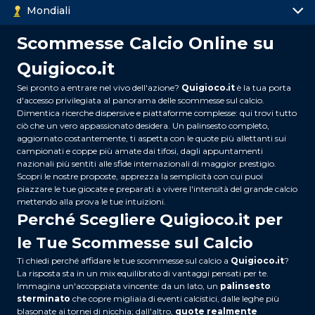
Mondiali
Scommesse Calcio Online su
Quigioco.it
Sei pronto a entrare nel vivo dell'azione?
Quigioco.it
è la tua porta
d'accesso privilegiata al panorama delle scommesse sul calcio.
Dimentica ricerche dispersive e piattaforme complesse: qui trovi tutto
ciò che un vero appassionato desidera. Un palinsesto completo,
aggiornato costantemente, ti aspetta con le quote più allettanti sui
campionati e coppe più amate dai tifosi, dagli appuntamenti
nazionali più sentiti alle sfide internazionali di maggior prestigio.
Scopri le nostre proposte, apprezza la semplicità con cui puoi
piazzare le tue giocate e preparati a vivere l'intensità del grande calcio
mettendo alla prova le tue intuizioni.
Perché Scegliere Quigioco.it per
le Tue Scommesse sul Calcio
Ti chiedi perché affidare le tue scommesse sul calcio a
Quigioco.it
?
La risposta sta in un mix equilibrato di vantaggi pensati per te.
Immagina un'accoppiata vincente: da un lato, un
palinsesto
sterminato
che copre migliaia di eventi calcistici, dalle leghe più
blasonate ai tornei di nicchia; dall'altro,
quote realmente