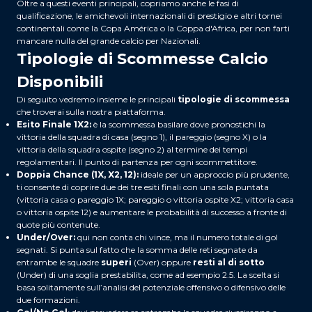
Oltre a questi eventi principali, copriamo anche le fasi di
qualificazione, le amichevoli internazionali di prestigio e altri tornei
continentali come la Copa América o la Coppa d'Africa, per non farti
mancare nulla del grande calcio per Nazionali.
Tipologie di Scommesse Calcio
Disponibili
Di seguito vedremo insieme le principali
tipologie di scommessa
che troverai sulla nostra piattaforma.
Esito Finale 1X2:
è la scommessa basilare dove pronostichi la
vittoria della squadra di casa (segno 1), il pareggio (segno X) o la
vittoria della squadra ospite (segno 2) al termine dei tempi
regolamentari. Il punto di partenza per ogni scommettitore.
Doppia Chance (1X, X2, 12):
ideale per un approccio più prudente,
ti consente di coprire due dei tre esiti finali con una sola puntata
(vittoria casa o pareggio 1X; pareggio o vittoria ospite X2; vittoria casa
o vittoria ospite 12) e aumentare le probabilità di successo a fronte di
quote più contenute.
Under/Over:
qui non conta chi vince, ma il numero totale di gol
segnati. Si punta sul fatto che la somma delle reti segnate da
entrambe le squadre
superi
(Over) oppure
resti al di sotto
(Under) di una soglia prestabilita, come ad esempio 2.5. La scelta si
basa solitamente sull’analisi del potenziale offensivo o difensivo delle
due formazioni.