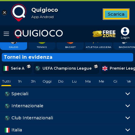
Quigioco
Scarica
App Android
11
Top League
Tutte le partite
Betbuilder
Quote favorite
764
56
21
38
Login
CALCIO
TENNIS
BASKET
ATLETICA LEGGERA
BADMINTO
Tornei in evidenza
Serie A
UEFA Champions League
Premier Lea
Tutti
1h
3h
Oggi
Do
Lu
Ma
Me
Gi
Ve
Speciali
Internazionale
Club Internazionali
Italia