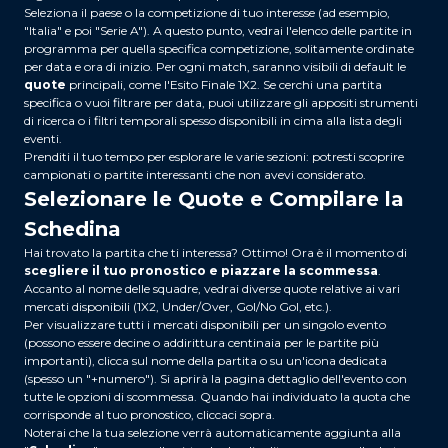
Seleziona il paese o la competizione di tuo interesse (ad esempio,
"Italia" e poi "Serie A"). A questo punto, vedrai l'elenco delle partite in
programma per quella specifica competizione, solitamente ordinate
per data e ora di inizio. Per ogni match, saranno visibili di default le
quote
principali, come l'Esito Finale 1X2. Se cerchi una partita
specifica o vuoi filtrare per data, puoi utilizzare gli appositi strumenti
di ricerca o i filtri temporali spesso disponibili in cima alla lista degli
eventi.
Prenditi il tuo tempo per esplorare le varie sezioni: potresti scoprire
campionati o partite interessanti che non avevi considerato.
Selezionare le Quote e Compilare la
Schedina
Hai trovato la partita che ti interessa? Ottimo! Ora è il momento di
scegliere il tuo pronostico e piazzare la scommessa
.
Accanto al nome delle squadre, vedrai diverse quote relative ai vari
mercati disponibili (1X2, Under/Over, Gol/No Gol, etc.).
Per visualizzare tutti i mercati disponibili per un singolo evento
(possono essere decine o addirittura centinaia per le partite più
importanti), clicca sul nome della partita o su un'icona dedicata
(spesso un "+numero"). Si aprirà la pagina dettaglio dell'evento con
tutte le opzioni di scommessa. Quando hai individuato la quota che
corrisponde al tuo pronostico, cliccaci sopra.
Noterai che la tua selezione verrà automaticamente aggiunta alla