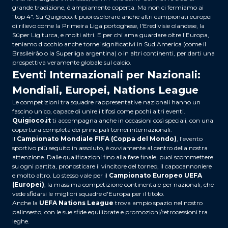
grande tradizione, è ampiamente coperta. Ma non ci fermiamo ai
"top 4". Su Quigioco.it puoi esplorare anche altri campionati europei
di rilievo come la Primeira Liga portoghese, l'Eredivisie olandese, la
Süper Lig turca, e molti altri. E per chi ama guardare oltre l'Europa,
teniamo d'occhio anche tornei significativi in Sud America (come il
Brasileirão o la Superliga argentina) o in altri continenti, per darti una
prospettiva veramente globale sul calcio.
Eventi Internazionali per Nazionali:
Mondiali, Europei, Nations League
Le competizioni tra squadre rappresentative nazionali hanno un
fascino unico, capace di unire i tifosi come pochi altri eventi.
Quigioco.it
ti accompagna anche in occasioni così speciali, con una
copertura completa dei principali tornei internazionali.
Il
Campionato Mondiale FIFA (Coppa del Mondo)
, l'evento
sportivo più seguito in assoluto, è ovviamente al centro della nostra
attenzione. Dalle qualificazioni fino alla fase finale, puoi scommettere
su ogni partita, pronosticare il vincitore del torneo, il capocannoniere
e molto altro. Lo stesso vale per il
Campionato Europeo UEFA
(Europei)
, la massima competizione continentale per nazionali, che
vede sfidarsi le migliori squadre d'Europa per il titolo.
Anche la
UEFA Nations League
trova ampio spazio nel nostro
palinsesto, con le sue sfide equilibrate e promozioni/retrocessioni tra
leghe.