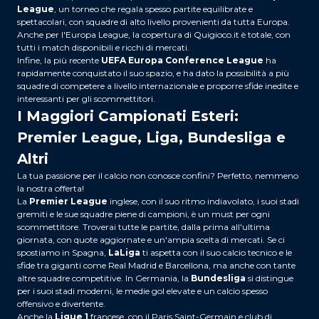
League
, un torneo che regala spesso partite equilibrate e
spettacolari, con squadre di alto livello provenienti da tutta Europa.
Anche per l'Europa League, la copertura di Quigioco.it è totale, con
tutti i match disponibili e ricchi di mercati.
Infine, la più recente
UEFA Europa Conference League
ha
rapidamente conquistato il suo spazio, e ha dato la possibilità a più
squadre di competere a livello internazionale e proporre sfide inedite e
interessanti per gli scommettitori.
I Maggiori Campionati Esteri:
Premier League, Liga, Bundesliga e
Altri
La tua passione per il calcio non conosce confini? Perfetto, nemmeno
la nostra offerta!
La
Premier League
inglese, con il suo ritmo indiavolato, i suoi stadi
gremiti e le sue squadre piene di campioni, è un must per ogni
scommettitore. Troverai tutte le partite, dalla prima all'ultima
giornata, con quote aggiornate e un'ampia scelta di mercati. Se ci
spostiamo in Spagna,
LaLiga
ti aspetta con il suo calcio tecnico e le
sfide tra giganti come Real Madrid e Barcellona, ma anche con tante
altre squadre competitive. In Germania, la
Bundesliga
si distingue
per i suoi stadi moderni, le medie gol elevate e un calcio spesso
offensivo e divertente.
Anche la
Ligue 1
francese, con il Paris Saint-Germain e club di