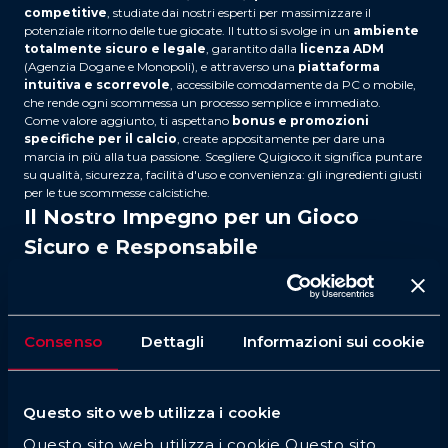
competitive
, studiate dai nostri esperti per massimizzare il
potenziale ritorno delle tue giocate. Il tutto si svolge in un
ambiente
totalmente sicuro e legale
, garantito dalla
licenza ADM
(Agenzia Dogane e Monopoli), e attraverso una
piattaforma
intuitiva e scorrevole
, accessibile comodamente da PC o
mobile
,
che rende ogni scommessa un processo semplice e immediato.
Come valore aggiunto, ti aspettano
bonus e promozioni
specifiche per il calcio
, create appositamente per dare una
marcia in più alla tua passione. Scegliere Quigioco.it significa puntare
su qualità, sicurezza, facilità d'uso e convenienza: gli ingredienti giusti
per le tue scommesse calcistiche.
Il Nostro Impegno per un Gioco
Sicuro e Responsabile
Il gioco è bello quando rimane tale: un passatempo piacevole. Bisogna
essere consapevoli che scommettere comporta dei rischi e che è
necessario approcciarsi a tale attività con moderazione e
consapevolezza.
Consenso
Dettagli
Informazioni sui cookie
Quigioco.it, in linea con le direttive dell'
Agenzia Dogane e
Monopoli (ADM)
e con un profondo senso di responsabilità sociale,
promuove attivamente una cultura dell’intrattenimento equilibrato.
All'interno della nostra piattaforma, troverai una sezione interamente
Questo sito web utilizza i cookie
dedicata al
Gioco Responsabile
, ricca di informazioni utili per
riconoscere eventuali comportamenti a rischio.
Questo sito web utilizza i cookie Questo sito