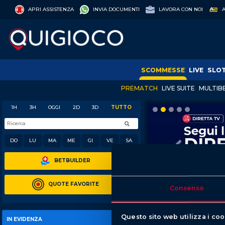
APRI ASSISTENZA
INVIA DOCUMENTI
LAVORA CON NOI
A
SCOMMESSE
LIVE
SLO
PREMATCH
LIVE SUITE
MULTIB
1H
3H
OGGI
2D
3D
TUTTO
DO
LU
MA
ME
GI
VE
SA
Previous
BETBUILDER
QUOTE FAVORITE
Consenso
Calcio - 
Questo sito web utilizza i co
13
IN EVIDENZA