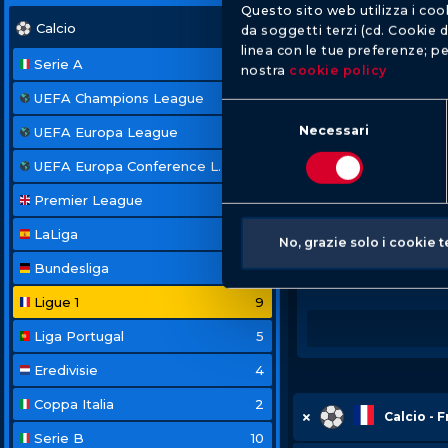
Questo sito web utilizza i cook
Principali
U
Calcio
13
da soggetti terzi (cd. Cookie d
Speciali Tempi
linea con le tue preferenze; pe
Serie A
10
nostra
cookie policy
Pari/Dispari
1x
UEFA Champions League
10
Principali
Selezione
Necessari
UEFA Europa League
13
del
1828
consenso
UEFA Europa Conference L.
30
1
Premier League
10
4.20
LaLiga
10
No, grazie solo i cookie t
UNDER
Bundesliga
9
4.35
Ligue 1
9
Liga Portugal
5
Eredivisie
4
Coppa Italia
2
Calcio - F
Serie B
10