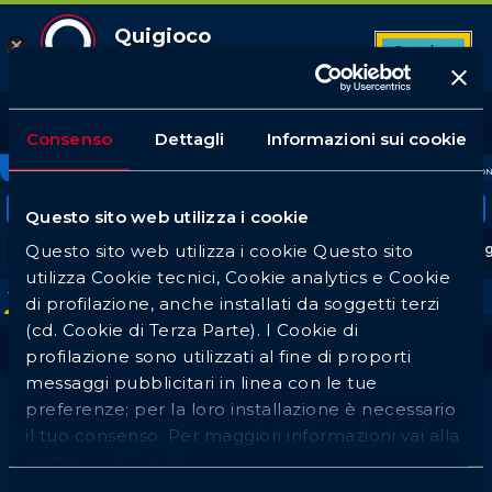
Quigioco
Scarica
App Android
11
Top League
Tutte le partite
Betbuilder
Quote favorite
873
64
24
38
Consenso
Dettagli
Informazioni sui cookie
Login
CALCIO
TENNIS
BASKET
ATLETICA LEGGERA
BADMINTO
Tornei in evidenza
Questo sito web utilizza i cookie
Questo sito web utilizza i cookie Questo sito
Serie A
UEFA Champions League
Premier Lea
utilizza Cookie tecnici, Cookie analytics e Cookie
Tutti
1h
3h
Oggi
Do
Lu
Ma
Me
Gi
Ve
di profilazione, anche installati da soggetti terzi
(cd. Cookie di Terza Parte). I Cookie di
Calcio Singapore
profilazione sono utilizzati al fine di proporti
messaggi pubblicitari in linea con le tue
preferenze; per la loro installazione è necessario
il tuo consenso. Per maggiori informazioni vai alla
Non sono presenti eventi
nostra
cookie policy