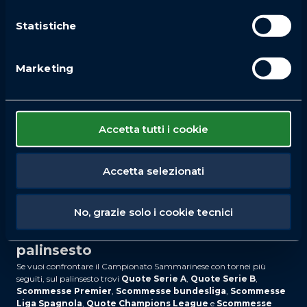
gara
Statistiche
Nelle
Scommesse Live
e nelle quote live calcio San Marino, la lettura
della partita vale parecchio. Se una favorita crea occasioni ma resta
sullo 0-0, il prezzo sul suo successo sale e può diventare più invitante
Marketing
rispetto al pre-match. Attenzione anche ai secondi tempi: parecchie
gare cambiano volto dopo l’intervallo, specie quando la squadra
meno quotata perde compattezza.
I mercati più giocati per la singola
Accetta tutti i cookie
partita
Il maggiore movimento si concentra su
1X2
,
Under/Over 2.5
,
Goal/No Goal
e
doppia chance
. In base alle caratteristiche delle
Accetta selezionati
squadre, entrano in scena anche multigol, parziale/finale e over primo
tempo. La liquidità resta più bassa rispetto ai top campionati, ma i
mercati principali sono i più adatti se cerchi quote leggibili e meno
No, grazie solo i cookie tecnici
esposte a variazioni improvvise.
Confronto con gli altri campionati del
palinsesto
Se vuoi confrontare il Campionato Sammarinese con tornei più
seguiti, sul palinsesto trovi
Quote Serie A
,
Quote Serie B
,
Scommesse Premier
,
Scommesse bundesliga
,
Scommesse
Liga Spagnola
,
Quote Champions League
e
Scommesse