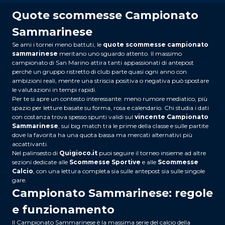
Quote scommesse Campionato
Sammarinese
Se ami i tornei meno battuti, le
quote scommesse campionato
sammarinese
meritano uno sguardo attento. Il massimo
campionato di San Marino attira tanti appassionati di antepost
perché un gruppo ristretto di club parte quasi ogni anno con
ambizioni reali, mentre una striscia positiva o negativa può spostare
le valutazioni in tempi rapidi.
Per te si apre un contesto interessante: meno rumore mediatico, più
spazio per letture basate su forma, rosa e calendario. Chi studia i dati
con costanza trova spesso spunti validi sul
vincente Campionato
Sammarinese
, sui big match tra le prime della classe e sulle partite
dove la favorita ha una quota bassa ma mercati alternativi più
accattivanti.
Nel palinsesto di
Quigioco.it
puoi seguire il torneo insieme ad altre
sezioni dedicate alle
Scommesse Sportive
e alle
Scommesse
Calcio
, con una lettura completa sia sulle antepost sia sulle singole
gare.
Campionato Sammarinese: regole
e funzionamento
Il Campionato Sammarinese è la massima serie del calcio della