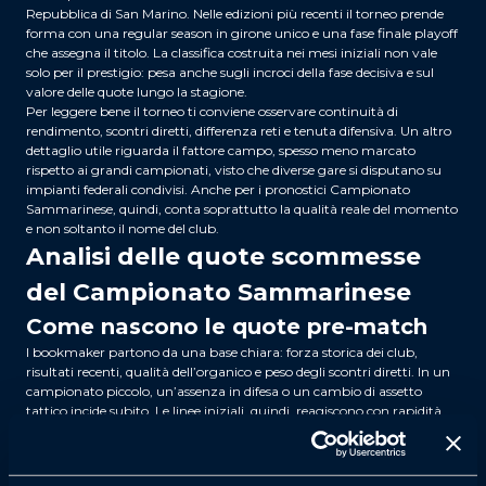
Repubblica di San Marino. Nelle edizioni più recenti il torneo prende
forma con una regular season in girone unico e una fase finale playoff
che assegna il titolo. La classifica costruita nei mesi iniziali non vale
solo per il prestigio: pesa anche sugli incroci della fase decisiva e sul
valore delle quote lungo la stagione.
Per leggere bene il torneo ti conviene osservare continuità di
rendimento, scontri diretti, differenza reti e tenuta difensiva. Un altro
dettaglio utile riguarda il fattore campo, spesso meno marcato
rispetto ai grandi campionati, visto che diverse gare si disputano su
impianti federali condivisi. Anche per i pronostici Campionato
Sammarinese, quindi, conta soprattutto la qualità reale del momento
e non soltanto il nome del club.
Analisi delle quote scommesse
del Campionato Sammarinese
Come nascono le quote pre-match
I bookmaker partono da una base chiara: forza storica dei club,
risultati recenti, qualità dell’organico e peso degli scontri diretti. In un
campionato piccolo, un’assenza in difesa o un cambio di assetto
tattico incide subito. Le linee iniziali, quindi, reagiscono con rapidità
rispetto ai tornei più ampi e mediatici.
Vincente Campionato: quali squadre