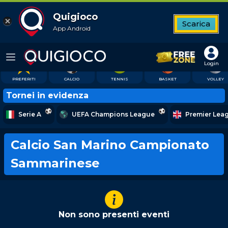
Quigioco
Scarica
App Android
10
Top League
Tutte le partite
Betbuilder
Quote favorite
146
40
1126
Login
PREFERITI
CALCIO
TENNIS
BASKET
VOLLEY
Tornei in evidenza
Serie A
UEFA Champions League
Premier Lea
Calcio San Marino Campionato
Sammarinese
Non sono presenti eventi