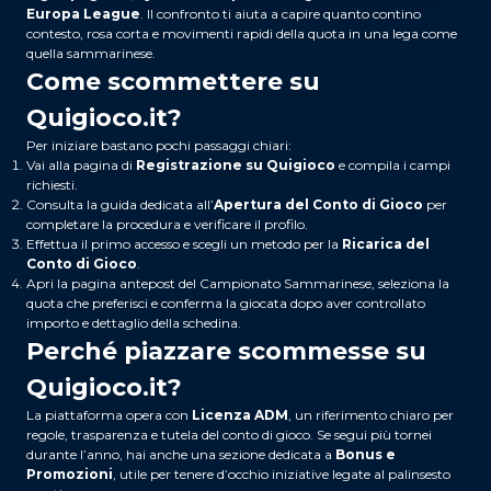
Europa League
. Il confronto ti aiuta a capire quanto contino
contesto, rosa corta e movimenti rapidi della quota in una lega come
quella sammarinese.
Come scommettere su
Quigioco.it?
Per iniziare bastano pochi passaggi chiari:
Vai alla pagina di
Registrazione su Quigioco
e compila i campi
richiesti.
Consulta la guida dedicata all’
Apertura del Conto di Gioco
per
completare la procedura e verificare il profilo.
Effettua il primo accesso e scegli un metodo per la
Ricarica del
Conto di Gioco
.
Apri la pagina antepost del Campionato Sammarinese, seleziona la
quota che preferisci e conferma la giocata dopo aver controllato
importo e dettaglio della schedina.
Perché piazzare scommesse su
Quigioco.it?
La piattaforma opera con
Licenza ADM
, un riferimento chiaro per
regole, trasparenza e tutela del conto di gioco. Se segui più tornei
durante l’anno, hai anche una sezione dedicata a
Bonus e
Promozioni
, utile per tenere d’occhio iniziative legate al palinsesto