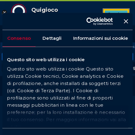
Quigioco
Scarica
App Android
11
Top League
Tutte le partite
Betbuilder
Quote favorite
620
135
14
Consenso
Dettagli
Informazioni sui cookie
Login
PREFERITI
CALCIO
TENNIS
BASKET
ATLETICA LEG
Tornei in evidenza
Questo sito web utilizza i cookie
Serie A
UEFA Champions League
Premier Lea
Questo sito web utilizza i cookie Questo sito
utilizza Cookie tecnici, Cookie analytics e Cookie
di profilazione, anche installati da soggetti terzi
Basket Canada CEBL
(cd. Cookie di Terza Parte). I Cookie di
profilazione sono utilizzati al fine di proporti
messaggi pubblicitari in linea con le tue
preferenze; per la loro installazione è necessario
Non sono presenti eventi
il tuo consenso. Per maggiori informazioni vai alla
nostra
cookie policy