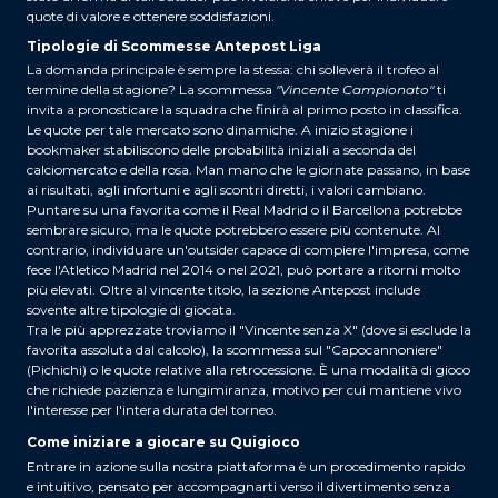
quote di valore e ottenere soddisfazioni.
Tipologie di Scommesse Antepost Liga
La domanda principale è sempre la stessa: chi solleverà il trofeo al
termine della stagione? La scommessa
"Vincente Campionato"
ti
invita a pronosticare la squadra che finirà al primo posto in classifica.
Le quote per tale mercato sono dinamiche. A inizio stagione i
bookmaker stabiliscono delle probabilità iniziali a seconda del
calciomercato e della rosa. Man mano che le giornate passano, in base
ai risultati, agli infortuni e agli scontri diretti, i valori cambiano.
Puntare su una favorita come il Real Madrid o il Barcellona potrebbe
sembrare sicuro, ma le quote potrebbero essere più contenute. Al
contrario, individuare un'outsider capace di compiere l'impresa, come
fece l'Atletico Madrid nel 2014 o nel 2021, può portare a ritorni molto
più elevati. Oltre al vincente titolo, la sezione Antepost include
sovente altre tipologie di giocata.
Tra le più apprezzate troviamo il "Vincente senza X" (dove si esclude la
favorita assoluta dal calcolo), la scommessa sul "Capocannoniere"
(Pichichi) o le quote relative alla retrocessione. È una modalità di gioco
che richiede pazienza e lungimiranza, motivo per cui mantiene vivo
l'interesse per l'intera durata del torneo.
Come iniziare a giocare su Quigioco
Entrare in azione sulla nostra piattaforma è un procedimento rapido
e intuitivo, pensato per accompagnarti verso il divertimento senza