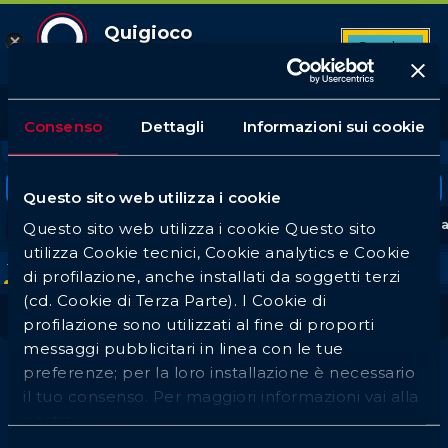
Quigioco
Scarica
App Android
12
Top League
Tutte le partite
Betbuilder
Quote favorite
372
116
7
Consenso
Dettagli
Informazioni sui cookie
Login
PREFERITI
CALCIO
TENNIS
BASKET
VOLLEY
Tornei in evidenza
Questo sito web utilizza i cookie
Serie A
UEFA Champions League
UEFA Europa
Questo sito web utilizza i cookie Questo sito
utilizza Cookie tecnici, Cookie analytics e Cookie
Tutti
1h
3h
Oggi
Ma
Me
Gi
Ve
Sa
Do
di profilazione, anche installati da soggetti terzi
(cd. Cookie di Terza Parte). I Cookie di
antepost Calcio Coppa Africa
profilazione sono utilizzati al fine di proporti
messaggi pubblicitari in linea con le tue
preferenze; per la loro installazione è necessario
il tuo consenso. Per maggiori informazioni vai alla
Non sono presenti eventi
nostra
cookie policy