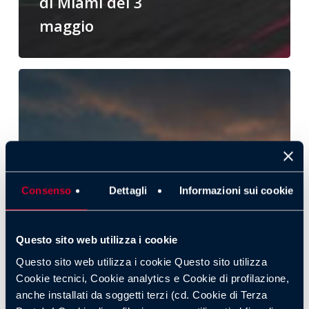
di Miami del 3
maggio
Ricavi
Formula
1:
il
valore
economico
del
Consenso
Dettagli
Informazioni sui cookie
campionato
Questo sito web utilizza i cookie
Questo sito web utilizza i cookie Questo sito utilizza
Cookie tecnici, Cookie analytics e Cookie di profilazione,
anche installati da soggetti terzi (cd. Cookie di Terza