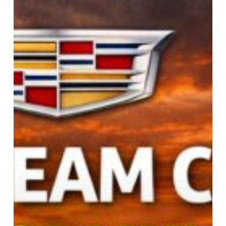
1:
debutto
nel
2026