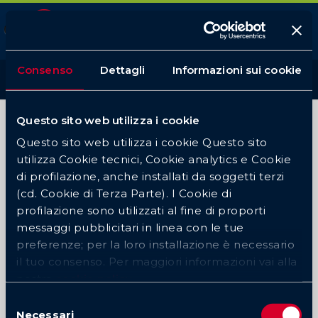
Quigioco
Scarica
App Android
Consenso
Dettagli
Informazioni sui cookie
Login
Questo sito web utilizza i cookie
Questo sito web utilizza i cookie Questo sito
utilizza Cookie tecnici, Cookie analytics e Cookie
di profilazione, anche installati da soggetti terzi
(cd. Cookie di Terza Parte). I Cookie di
profilazione sono utilizzati al fine di proporti
messaggi pubblicitari in linea con le tue
preferenze; per la loro installazione è necessario
il tuo consenso. Per maggiori informazioni vai alla
nostra
cookie policy
Selezione
Necessari
del