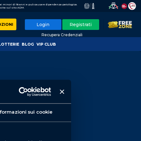
o ai minori di 18 anni e può causare dipendenza patologica.
ncita sul sito ADM.
Login
Registrati
ZIONI
Recupera Credenziali
LOTTERIE
BLOG
VIP CLUB
nformazioni sui cookie