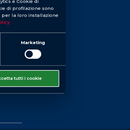
ytics e Cookie di
kie di profilazione sono
 per la loro installazione
olicy
Marketing
pot
cetta tutti i cookie
O