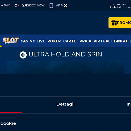
Il gioco è vietat
A PAY
QUIGIOCO NOW
APP
Probabilità di vi
PROMO
T
CASINO LIVE
POKER
CARTE
IPPICA
VIRTUALI
BINGO
ULTRA HOLD AND SPIN
Dettagli
I
 cookie