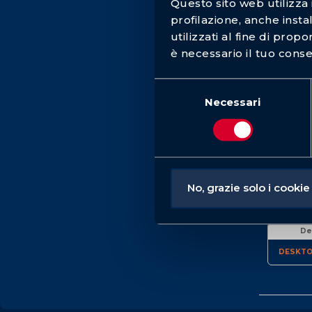
Questo sito web utilizza 
profilazione, anche instal
utilizzati al fine di prop
è necessario il tuo conse
Selezione
Necessari
del
consenso
Piatt
No, grazie solo i cookie
PRAGMA
De
DESKTO