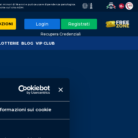
o ai minori di 18 anni e può causare dipendenza patologica.
ncita sul sito ADM.
Login
Registrati
ZIONI
Recupera Credenziali
LOTTERIE
BLOG
VIP CLUB
nformazioni sui cookie