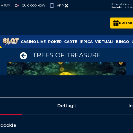
Il gioco è vietat
A PAY
QUIGIOCO NOW
APP
Probabilità di vi
PROMO
T
CASINO LIVE
POKER
CARTE
IPPICA
VIRTUALI
BINGO
TREES OF TREASURE
Dettagli
I
 cookie