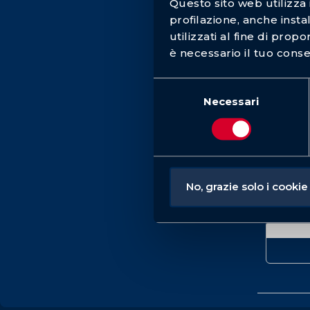
Questo sito web utilizza 
profilazione, anche instal
utilizzati al fine di prop
è necessario il tuo conse
Selezione
Necessari
del
consenso
Piatt
No, grazie solo i cookie
PRAGMA