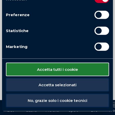
consenso
Preferenze
Statistiche
Marketing
Accetta tutti i cookie
Accetta selezionati
No, grazie solo i cookie tecnici
Slot
Casino
Preferiti
Sport
Live
Pr