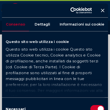
Quigioco
Scarica
App Android
Consenso
Dettagli
Informazioni sui cookie
Login
Questo sito web utilizza i cookie
Questo sito web utilizza i cookie Questo sito
utilizza Cookie tecnici, Cookie analytics e Cookie
di profilazione, anche installati da soggetti terzi
(cd. Cookie di Terza Parte). I Cookie di
profilazione sono utilizzati al fine di proporti
messaggi pubblicitari in linea con le tue
preferenze; per la loro installazione è necessario
il tuo consenso. Per maggiori informazioni vai alla
nostra
cookie policy
Selezione
Necessari
del