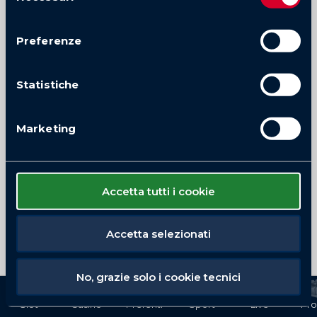
consenso
Preferenze
Statistiche
Marketing
Accetta tutti i cookie
Accetta selezionati
No, grazie solo i cookie tecnici
Slot
Casino
Preferiti
Sport
Live
Pr