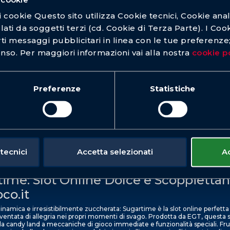
i cookie Questo sito utilizza Cookie tecnici, Cookie anal
lati da soggetti terzi (cd. Cookie di Terza Parte). I Coo
orti messaggi pubblicitari in linea con le tue preferenze;
nso. Per maggiori informazioni vai alla nostra
cookie p
Preferenze
Statistiche
GIOCA
PROVA
aforma:
Jackpot
Device
GT
NO
DESKTOP/MOBILE
 tecnici
Accetta selezionati
Ac
time
: Slot Online Dolce e Scoppiettan
co.it
dinamica e irresistibilmente zuccherata:
Sugartime
è la slot online perfetta
ventata di allegria nei propri momenti di svago. Prodotta da
EGT
, questa 
 da candy land a meccaniche di gioco immediate e funzionalità speciali. Fru