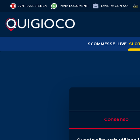
APRI ASSISTENZA
INVIA DOCUMENTI
LAVORA CON NOI
SCOMMESSE
LIVE
SLO
Consenso
Questo sito web utilizza i