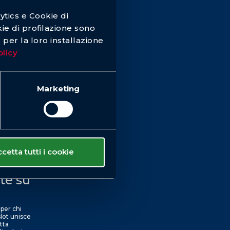
ytics e Cookie di
kie di profilazione sono
 per la loro installazione
olicy
Marketing
cetta tutti i cookie
te su
 per chi
slot unisce
tta