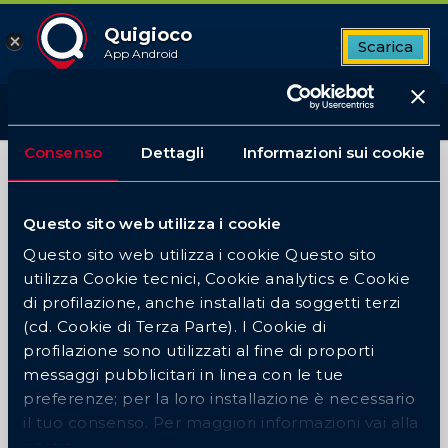
Quigioco
Scarica
App Android
Login
Consenso
Dettagli
Informazioni sui cookie
Questo sito web utilizza i cookie
Questo sito web utilizza i cookie Questo sito
utilizza Cookie tecnici, Cookie analytics e Cookie
di profilazione, anche installati da soggetti terzi
(cd. Cookie di Terza Parte). I Cookie di
profilazione sono utilizzati al fine di proporti
messaggi pubblicitari in linea con le tue
preferenze; per la loro installazione è necessario
il tuo consenso. Per maggiori informazioni vai alla
nostra
cookie policy