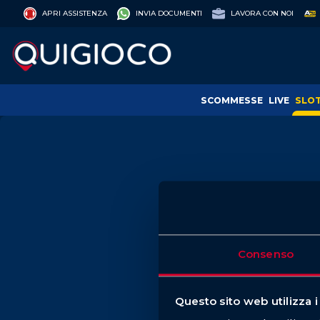
APRI ASSISTENZA
INVIA DOCUMENTI
LAVORA CON NOI
SCOMMESSE
LIVE
SLO
Consenso
Questo sito web utilizza i