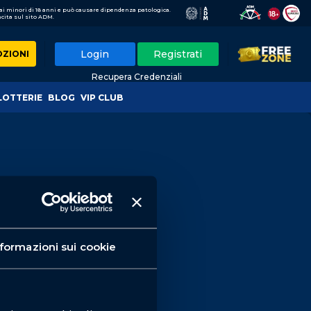
o ai minori di 18 anni e può causare dipendenza patologica.
ncita sul sito ADM.
Login
Registrati
ZIONI
Recupera Credenziali
LOTTERIE
BLOG
VIP CLUB
nformazioni sui cookie