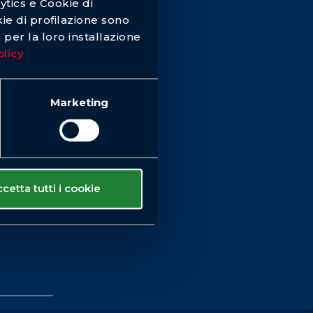
ytics e Cookie di
kie di profilazione sono
 per la loro installazione
olicy
Marketing
cetta tutti i cookie