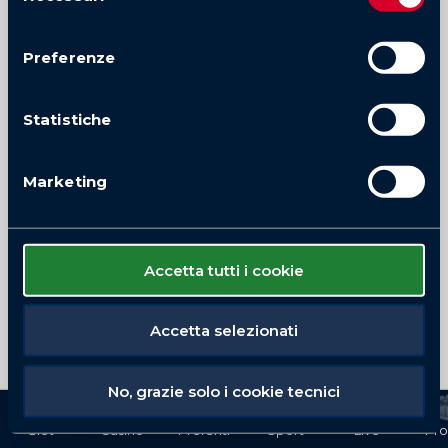
consenso
Preferenze
Statistiche
Marketing
Accetta tutti i cookie
Accetta selezionati
No, grazie solo i cookie tecnici
Slot
Casino
Preferiti
Sport
Live
Pr