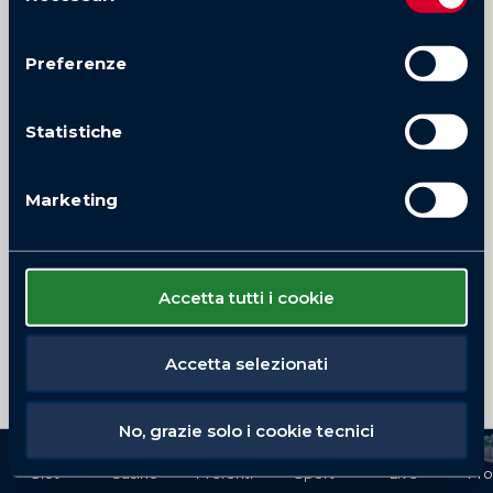
consenso
Preferenze
Statistiche
Marketing
Accetta tutti i cookie
Accetta selezionati
No, grazie solo i cookie tecnici
Slot
Casino
Preferiti
Sport
Live
Pr