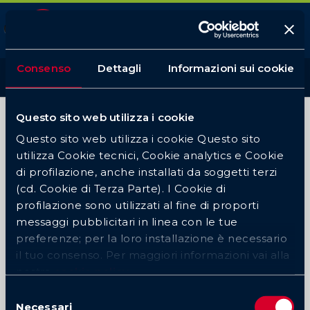
Quigioco
Scarica
App Android
Consenso
Dettagli
Informazioni sui cookie
Login
Questo sito web utilizza i cookie
Questo sito web utilizza i cookie Questo sito
utilizza Cookie tecnici, Cookie analytics e Cookie
di profilazione, anche installati da soggetti terzi
(cd. Cookie di Terza Parte). I Cookie di
profilazione sono utilizzati al fine di proporti
messaggi pubblicitari in linea con le tue
preferenze; per la loro installazione è necessario
il tuo consenso. Per maggiori informazioni vai alla
nostra
cookie policy
Selezione
Necessari
del