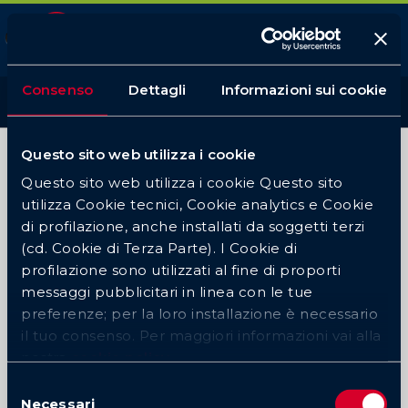
Quigioco
Scarica
App Android
Consenso
Dettagli
Informazioni sui cookie
Login
Questo sito web utilizza i cookie
Questo sito web utilizza i cookie Questo sito
utilizza Cookie tecnici, Cookie analytics e Cookie
di profilazione, anche installati da soggetti terzi
(cd. Cookie di Terza Parte). I Cookie di
profilazione sono utilizzati al fine di proporti
messaggi pubblicitari in linea con le tue
preferenze; per la loro installazione è necessario
il tuo consenso. Per maggiori informazioni vai alla
nostra
cookie policy
Selezione
Necessari
del