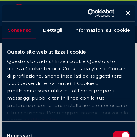
Quigioco
Scarica
App Android
Consenso
Dettagli
Informazioni sui cookie
Login
Questo sito web utilizza i cookie
Questo sito web utilizza i cookie Questo sito
utilizza Cookie tecnici, Cookie analytics e Cookie
di profilazione, anche installati da soggetti terzi
(cd. Cookie di Terza Parte). I Cookie di
profilazione sono utilizzati al fine di proporti
messaggi pubblicitari in linea con le tue
preferenze; per la loro installazione è necessario
il tuo consenso. Per maggiori informazioni vai alla
nostra
cookie policy
Selezione
Necessari
del