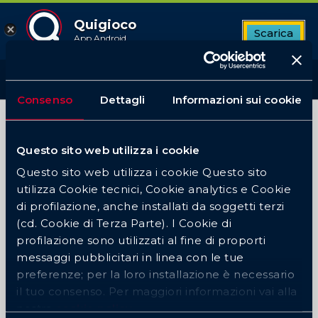
Quigioco
Scarica
App Android
Login
Consenso
Dettagli
Informazioni sui cookie
Questo sito web utilizza i cookie
Questo sito web utilizza i cookie Questo sito
utilizza Cookie tecnici, Cookie analytics e Cookie
di profilazione, anche installati da soggetti terzi
(cd. Cookie di Terza Parte). I Cookie di
profilazione sono utilizzati al fine di proporti
messaggi pubblicitari in linea con le tue
preferenze; per la loro installazione è necessario
il tuo consenso. Per maggiori informazioni vai alla
nostra
cookie policy