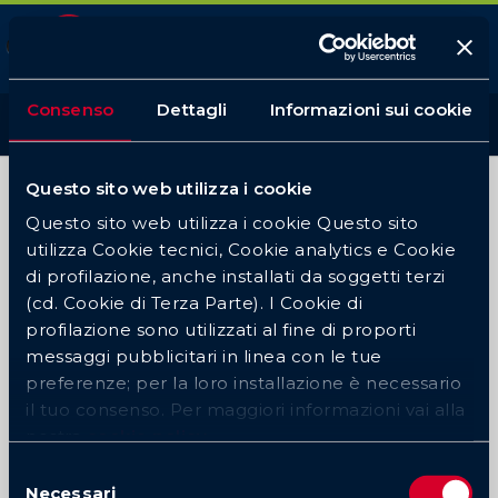
Quigioco
Scarica
App Android
Consenso
Dettagli
Informazioni sui cookie
Login
Questo sito web utilizza i cookie
Questo sito web utilizza i cookie Questo sito
utilizza Cookie tecnici, Cookie analytics e Cookie
di profilazione, anche installati da soggetti terzi
(cd. Cookie di Terza Parte). I Cookie di
profilazione sono utilizzati al fine di proporti
messaggi pubblicitari in linea con le tue
preferenze; per la loro installazione è necessario
il tuo consenso. Per maggiori informazioni vai alla
nostra
cookie policy
Selezione
Necessari
del