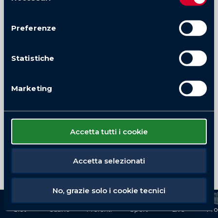
consenso
Preferenze
Statistiche
Marketing
Accetta tutti i cookie
Accetta selezionati
No, grazie solo i cookie tecnici
Slot
Casino
Preferiti
Sport
Live
Pr