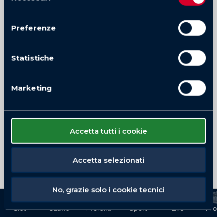
consenso
Preferenze
Statistiche
Marketing
Accetta tutti i cookie
Accetta selezionati
No, grazie solo i cookie tecnici
Slot
Casino
Preferiti
Sport
Live
Pr