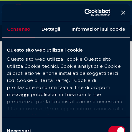
Quigioco
Scarica
App Android
Consenso
Dettagli
Informazioni sui cookie
Login
Questo sito web utilizza i cookie
Questo sito web utilizza i cookie Questo sito
utilizza Cookie tecnici, Cookie analytics e Cookie
di profilazione, anche installati da soggetti terzi
(cd. Cookie di Terza Parte). I Cookie di
profilazione sono utilizzati al fine di proporti
messaggi pubblicitari in linea con le tue
preferenze; per la loro installazione è necessario
il tuo consenso. Per maggiori informazioni vai alla
nostra
cookie policy
Selezione
Necessari
del