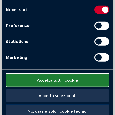
Selezione
Necessari
del
consenso
Preferenze
Statistiche
Marketing
Accetta tutti i cookie
Accetta selezionati
No, grazie solo i cookie tecnici