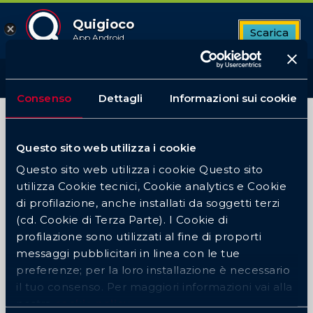
Quigioco
Scarica
App Android
Login
Consenso
Dettagli
Informazioni sui cookie
Questo sito web utilizza i cookie
Questo sito web utilizza i cookie Questo sito
utilizza Cookie tecnici, Cookie analytics e Cookie
di profilazione, anche installati da soggetti terzi
(cd. Cookie di Terza Parte). I Cookie di
profilazione sono utilizzati al fine di proporti
messaggi pubblicitari in linea con le tue
preferenze; per la loro installazione è necessario
il tuo consenso. Per maggiori informazioni vai alla
nostra
cookie policy