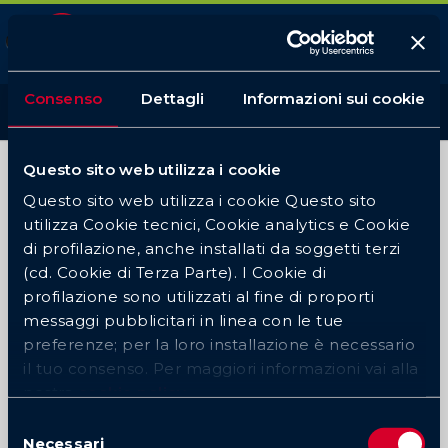
Quigioco
Scarica
App Android
Consenso
Dettagli
Informazioni sui cookie
Login
Questo sito web utilizza i cookie
Questo sito web utilizza i cookie Questo sito
utilizza Cookie tecnici, Cookie analytics e Cookie
di profilazione, anche installati da soggetti terzi
(cd. Cookie di Terza Parte). I Cookie di
profilazione sono utilizzati al fine di proporti
messaggi pubblicitari in linea con le tue
preferenze; per la loro installazione è necessario
il tuo consenso. Per maggiori informazioni vai alla
nostra
cookie policy
Selezione
Necessari
del