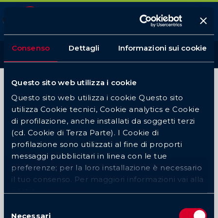
Quigioco
Scarica
App Android
Consenso
Dettagli
Informazioni sui cookie
Login
Questo sito web utilizza i cookie
Questo sito web utilizza i cookie Questo sito
utilizza Cookie tecnici, Cookie analytics e Cookie
di profilazione, anche installati da soggetti terzi
(cd. Cookie di Terza Parte). I Cookie di
profilazione sono utilizzati al fine di proporti
messaggi pubblicitari in linea con le tue
preferenze; per la loro installazione è necessario
il tuo consenso. Per maggiori informazioni vai alla
nostra
cookie policy
Selezione
Necessari
del