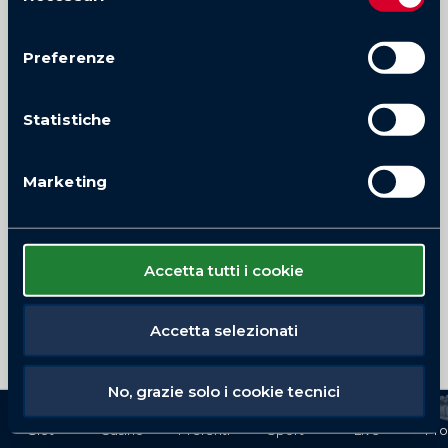
consenso
Preferenze
Statistiche
Marketing
Accetta tutti i cookie
Accetta selezionati
No, grazie solo i cookie tecnici
Slot
Casino
Preferiti
Sport
Live
Pr