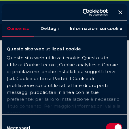
Quigioco
Scarica
App Android
Consenso
Dettagli
Informazioni sui cookie
Login
Questo sito web utilizza i cookie
Questo sito web utilizza i cookie Questo sito
utilizza Cookie tecnici, Cookie analytics e Cookie
di profilazione, anche installati da soggetti terzi
(cd. Cookie di Terza Parte). I Cookie di
profilazione sono utilizzati al fine di proporti
messaggi pubblicitari in linea con le tue
preferenze; per la loro installazione è necessario
il tuo consenso. Per maggiori informazioni vai alla
nostra
cookie policy
Selezione
Necessari
del