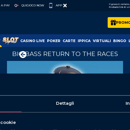
Il gioco è vietat
A PAY
QUIGIOCO NOW
APP
Probabilità di vi
PROMO
T
CASINO LIVE
POKER
CARTE
IPPICA
VIRTUALI
BINGO
BIG BASS RETURN TO THE RACES
Dettagli
I
 cookie