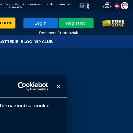
o ai minori di 18 anni e può causare dipendenza patologica.
ncita sul sito ADM.
Login
Registrati
ZIONI
Recupera Credenziali
LOTTERIE
BLOG
VIP CLUB
nformazioni sui cookie