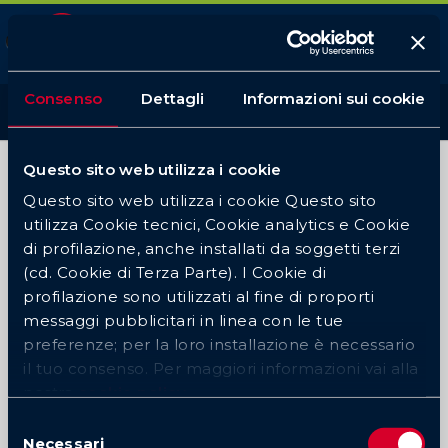
Quigioco
Scarica
App Android
Consenso
Dettagli
Informazioni sui cookie
Login
Questo sito web utilizza i cookie
Questo sito web utilizza i cookie Questo sito
utilizza Cookie tecnici, Cookie analytics e Cookie
di profilazione, anche installati da soggetti terzi
(cd. Cookie di Terza Parte). I Cookie di
profilazione sono utilizzati al fine di proporti
messaggi pubblicitari in linea con le tue
preferenze; per la loro installazione è necessario
il tuo consenso. Per maggiori informazioni vai alla
nostra
cookie policy
Selezione
Necessari
del