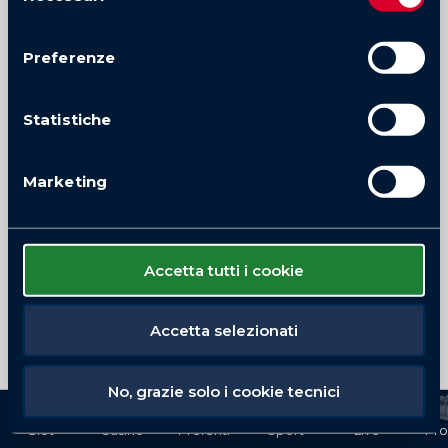
consenso
Preferenze
Statistiche
Marketing
Accetta tutti i cookie
Accetta selezionati
No, grazie solo i cookie tecnici
Slot
Casino
Preferiti
Sport
Live
Pr