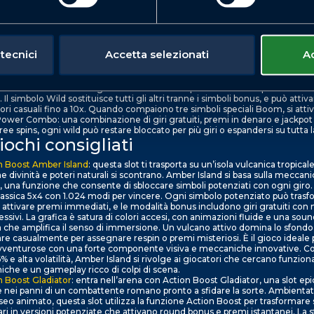
tiplicatori a sorpresa e round con premi casuali. La scenografia urbana, ric
simula l’assalto a una banca con una colonna sonora adrenalinica che acc
niche di gioco e funzionalità Power
 tecnici
Accetta selezionati
Ac
o
articola su una griglia 5x4 con 40 linee di pagamento fisse. L’RTP si aggira s
latilità medio-alta che garantisce vincite frequenti ma anche possibilità di 
 Il simbolo Wild sostituisce tutti gli altri tranne i simboli bonus, e può attiv
tori casuali fino a 10x. Quando compaiono tre simboli speciali Boom, si attiv
ower Combo: una combinazione di giri gratuiti, premi in denaro e jackpot f
ree spins, ogni wild può restare bloccato per più giri o espandersi su tutta 
giochi consigliati
n Boost Amber Island
: questa slot ti trasporta su un’isola vulcanica tropical
e divinità e poteri naturali si scontrano. Amber Island si basa sulla meccan
 una funzione che consente di sbloccare simboli potenziati con ogni giro. 
lassica 5x4 con 1.024 modi per vincere. Ogni simbolo potenziato può trasfo
 attivare premi immediati, e le modalità bonus includono giri gratuiti con m
ssivi. La grafica è satura di colori accesi, con animazioni fluide e una sou
a che amplifica il senso di immersione. Un vulcano attivo domina lo sfondo
are casualmente per assegnare respin o premi misteriosi. È il gioco ideale
avventurose con una forte componente visiva e meccaniche innovative. 
% e alta volatilità, Amber Island si rivolge ai giocatori che cercano funziona
iche e un gameplay ricco di colpi di scena.
n Boost Gladiator
: entra nell’arena con Action Boost Gladiator, una slot epi
 nei panni di un combattente romano pronto a sfidare la sorte. Ambientat
seo animato, questa slot utilizza la funzione Action Boost per trasformare 
ri in versioni potenziate che attivano round bonus e premi istantanei. La s