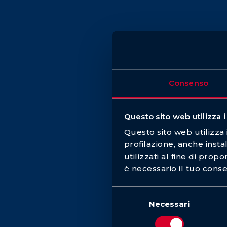
Consenso
Questo sito web utilizza i
Questo sito web utilizza 
Piatt
profilazione, anche instal
MICRO
utilizzati al fine di prop
è necessario il tuo conse
333 B
di mol
Selezione
Necessari
del
333 Boom 
di un colpo
consenso
questo gi