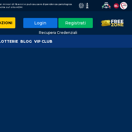
o ai minori di 18 anni e può causare dipendenza patologica.
ncita sul sito ADM.
Login
Registrati
ZIONI
Recupera Credenziali
LOTTERIE
BLOG
VIP CLUB