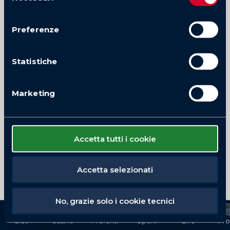
consenso
Preferenze
Statistiche
Marketing
Accetta tutti i cookie
Accetta selezionati
No, grazie solo i cookie tecnici
Slot
Casino
Preferiti
Sport
Live
Pr