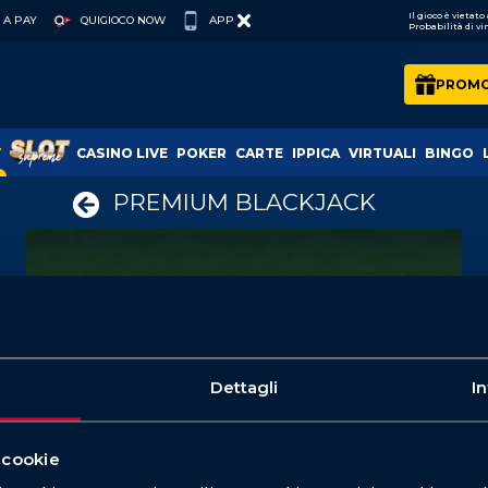
Il gioco è vietat
A PAY
QUIGIOCO NOW
APP
Probabilità di vi
PROMO
T
CASINO LIVE
POKER
CARTE
IPPICA
VIRTUALI
BINGO
PREMIUM BLACKJACK
Dettagli
I
 cookie