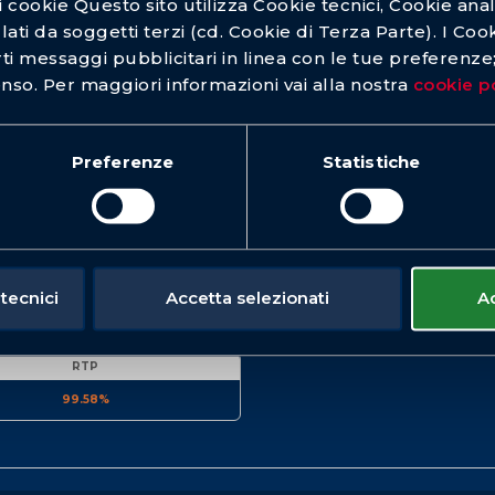
i cookie Questo sito utilizza Cookie tecnici, Cookie anal
lati da soggetti terzi (cd. Cookie di Terza Parte). I Coo
orti messaggi pubblicitari in linea con le tue preferenze;
nso. Per maggiori informazioni vai alla nostra
cookie p
Preferenze
Statistiche
GIOCA
PROVA
aforma:
Jackpot
Device
 tecnici
Accetta selezionati
Ac
YTECH
NO
DESKTOP/MOBILE
RTP
99.58%