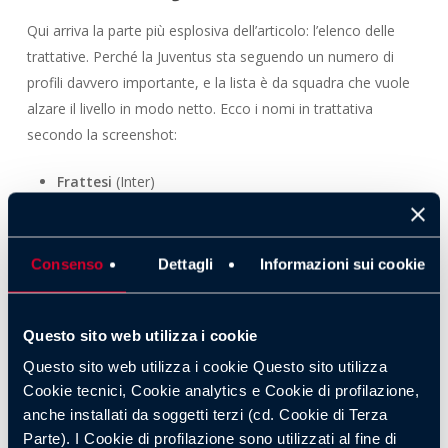
Qui arriva la parte più esplosiva dell’articolo: l’elenco delle
trattative. Perché la Juventus sta seguendo un numero di
profili davvero importante, e la lista è da squadra che vuole
alzare il livello in modo netto. Ecco i nomi in trattativa
secondo la screenshot:
Frattesi
(Inter)
Guido Rodriguez
(West Ham)
Chiesa
(Liverpool)
Maldini
(Atalanta)
Bernardo Silva
(Manchester City)
Consenso
Dettagli
Informazioni sui cookie
Mingueza
(Celta Vigo)
Mazraoui
(Manchester United)
Mateta
(Crystal Palace)
Questo sito web utilizza i cookie
Zirkzee
(Manchester United)
En-Nesyri
(Fenerbahce)
Questo sito web utilizza i cookie Questo sito utilizza
Cookie tecnici, Cookie analytics e Cookie di profilazione,
Questa lista racconta un mercato a doppia direzione: da un
anche installati da soggetti terzi (cd. Cookie di Terza
lato qualità pura (Bernardo Silva è un nome da fuoriclasse),
Parte). I Cookie di profilazione sono utilizzati al fine di