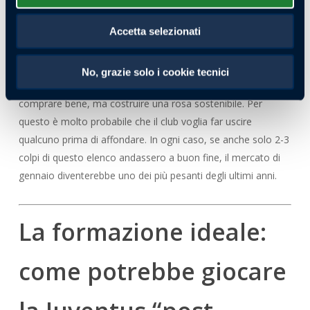
diretti, ma magari con prestiti, bonus, pagamenti dilazionati
o formule con diritto/obbligo. Sul tema ingaggi, poi, il
Accetta selezionati
discorso diventa centrale: prendere giocatori come Bernardo
Silva o Chiesa significa anche entrare in un livello salariale
No, grazie solo i cookie tecnici
alto. Ed è qui che la Juve deve essere brava: non solo
comprare bene, ma costruire una rosa sostenibile. Per
questo è molto probabile che il club voglia far uscire
qualcuno prima di affondare. In ogni caso, se anche solo 2-3
colpi di questo elenco andassero a buon fine, il mercato di
gennaio diventerebbe uno dei più pesanti degli ultimi anni.
La formazione ideale:
come potrebbe giocare