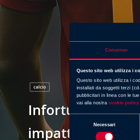
Consenso
Questo sito web utilizza i c
Questo sito web utilizza i co
calcio
installati da soggetti terzi (c
pubblicitari in linea con le t
vai alla nostra
cookie policy
Infortunio di Ma
Selezione
Necessari
del
impatto sulla R
consenso