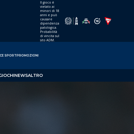
Il gioco è
vietato ai
minori di 18
anni e può
causare
dipendenza
patologica.
Probabilità
di vincita sul
sito ADM.
CE SPORT
PROMOZIONI
GIOCHI
NEWS
ALTRO