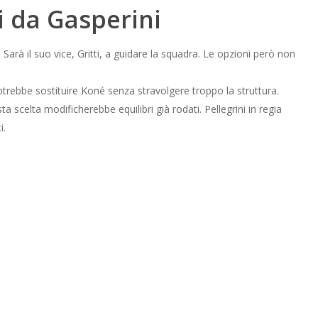
li da Gasperini
 Sarà il suo vice, Gritti, a guidare la squadra. Le opzioni però non
otrebbe sostituire Koné senza stravolgere troppo la struttura.
 scelta modificherebbe equilibri già rodati. Pellegrini in regia
i.
al piano partita.
né: analisi medico-
siderata grave. Il trattamento prevede ghiaccio, riposo e sedute di
 e gonfiore il prima possibile.
gera, poi corsa dolce e infine esercizi con il pallone.