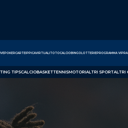
IVE
POKER
CARTE
IPPICA
VIRTUALI
TOTOCALCIO
BINGO
LOTTERIE
PROGRAMMA VIP
RA
TING TIPS
CALCIO
BASKET
TENNIS
MOTORI
ALTRI SPORT
ALTRI 