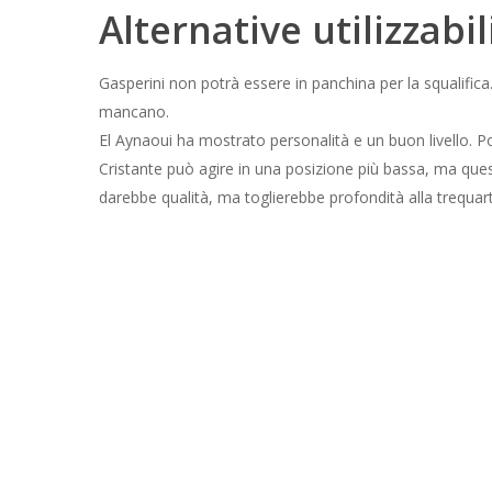
Alternative utilizzabi
Gasperini non potrà essere in panchina per la squalifica.
mancano.
El Aynaoui ha mostrato personalità e un buon livello. P
Cristante può agire in una posizione più bassa, ma questa
darebbe qualità, ma toglierebbe profondità alla trequart
La decisione dipenderà dalle condizioni del francese e d
Infortunio di Manu Ko
sportiva
Una contusione alla caviglia è fastidiosa, ma non è con
fisioterapia leggere. I medici lavorano per ridurre dolore
La Roma segue un protocollo graduale. Prima mobilità leg