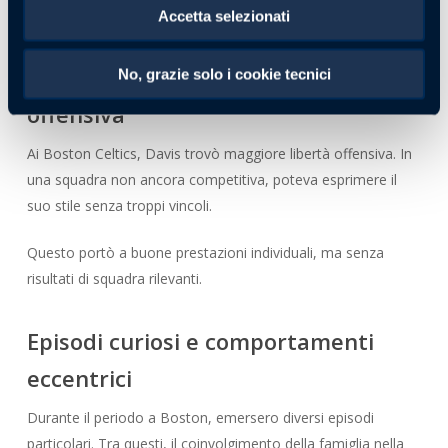
declino della carriera
Accetta selezionati
Ricky Davis a Boston e la libertà
No, grazie solo i cookie tecnici
offensiva
Ai Boston Celtics, Davis trovò maggiore libertà offensiva. In
una squadra non ancora competitiva, poteva esprimere il
suo stile senza troppi vincoli.
Questo portò a buone prestazioni individuali, ma senza
risultati di squadra rilevanti.
Episodi curiosi e comportamenti
eccentrici
Durante il periodo a Boston, emersero diversi episodi
particolari. Tra questi, il coinvolgimento della famiglia nella