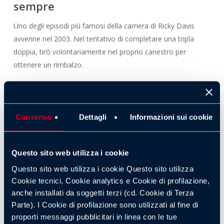
sempre
Uno degli episodi più famosi della carriera di Ricky Davis
avvenne nel 2003. Nel tentativo di completare una tripla
doppia, tirò volontariamente nel proprio canestro per
ottenere un rimbalzo.
Un gesto che generò polemiche enormi e che ancora oggi
viene citato tra i momenti più controversi della NBA. Per
approfondire episodi simili e curiosità sportive, puoi visitare
Consenso
Dettagli
Informazioni sui cookie
anche il
blog dedicato su Quigioco
.
Questo sito web utilizza i cookie
Il rapporto con LeBron James
Questo sito web utilizza i cookie Questo sito utilizza
Quando Cleveland selezionò LeBron James, Davis non
Cookie tecnici, Cookie analytics e Cookie di profilazione,
accolse la notizia con entusiasmo. Anzi, lo considerava un
anche installati da soggetti terzi (cd. Cookie di Terza
semplice supporto al suo gioco offensivo.
Parte). I Cookie di profilazione sono utilizzati al fine di
proporti messaggi pubblicitari in linea con le tue