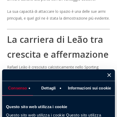
La sua capacità di attaccare lo spazio è una delle sue armi
principali, e quel gol ne è stata la dimostrazione più evidente.
La carriera di Leão tra
crescita e affermazione
Rafael Leão è cresciuto calcisticamente nello Sporting
Lisbona, per poi trasferirsi al Lille e successivamente al
Milan, dove ha raggiunto la maturità calcistica.
Consenso
Dettagli
Informazioni sui cookie
Il passaggio al Milan nel 2019 ha rappresentato una svolta
decisiva. Con il club rossonero ha avuto la possibilità di
svilupparsi con continuità, diventando uno dei punti di
Questo sito web utilizza i cookie
riferimento dell’attacco.
Questo sito web utilizza i cookie Questo sito utilizza