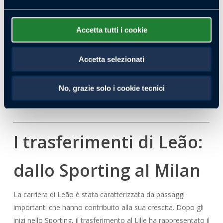
stipendio elevato che riflette la sua importanza all’interno del
progetto tecnico. Tuttavia, le voci di mercato non mancano.
Accetta tutti i cookie
Si parla di un possibile addio in caso di offerte comprese tra i
40 e i 50 milioni, con interessamenti da parte di club della
Accetta selezionati
Premier League, della Liga e anche del mercato arabo.
Questa situazione rende il suo futuro incerto, anche se resta
No, grazie solo i cookie tecnici
un elemento centrale nella squadra.
I trasferimenti di Leão:
dallo Sporting al Milan
La carriera di Leão è stata caratterizzata da passaggi
importanti che hanno contribuito alla sua crescita. Dopo gli
inizi nello Sporting, il trasferimento al Lille ha rappresentato il