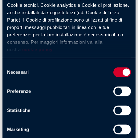
Cookie tecnici, Cookie analytics e Cookie di profilazione,
Nel corso degli anni ha migliorato la sua capacità realizzativa
anche installati da soggetti terzi (cd. Cookie di Terza
e la continuità nelle prestazioni, trasformandosi in uno dei
Parte). I Cookie di profilazione sono utilizzati al fine di
giocatori più determinanti della squadra.
proporti messaggi pubblicitari in linea con le tue
preferenze; per la loro installazione è necessario il tuo
consenso. Per maggiori informazioni vai alla
Gol più veloce Serie A:
nostra
cookie policy
Leão tra valore e
Selezione
Necessari
del
consenso
mercato
Preferenze
Oggi Leão è uno dei giocatori più importanti della Serie A,
con un valore di mercato che si aggira intorno ai 65 milioni di
Statistiche
euro.
Marketing
Il suo contratto con il Milan è valido fino al 2028, con uno