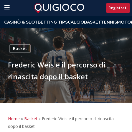
Skip
☰
Registrati
to
Close
main
CASINÒ & SLOT
BETTING TIPS
CALCIO
BASKET
TENNIS
MOTOR
Menu
content
Basket
Frederic Weis e il percorso di
rinascita dopo il basket
Home
»
Basket
»
Frederic Weis e il percorso di rinascita
dopo il basket