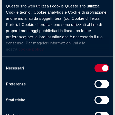
Questo sito web utilizza i cookie Questo sito utilizza
Un’immagine che ha segnato una
Cookie tecnici, Cookie analytics e Cookie di profilazione,
anche installati da soggetti terzi (cd. Cookie di Terza
carriera
Parte). I Cookie di profilazione sono utilizzati al fine di
proporti messaggi pubblicitari in linea con le tue
Per anni, l’opinione pubblica associò Frederic Weis
preferenze; per la loro installazione è necessario il tuo
esclusivamente a quell’episodio.
consenso. Per maggiori informazioni vai alla
nostra
cookie policy
In realtà, il giocatore francese aveva già costruito una
carriera di alto livello, caratterizzata da successi nazionali,
Selezione
trofei europei e una medaglia olimpica.
Necessari
del
consenso
Ridurre il suo percorso professionale a una singola azione
rappresenta una semplificazione che non rende giustizia ai
Preferenze
suoi risultati.
Statistiche
Le difficoltà personali