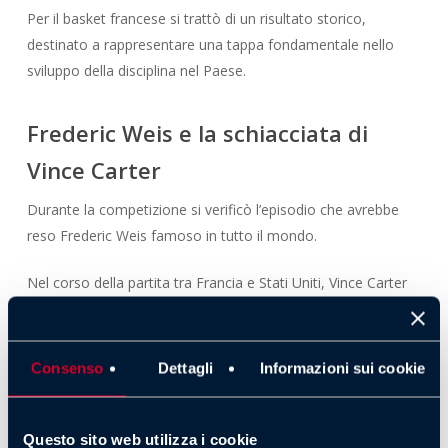
Per il basket francese si trattò di un risultato storico,
destinato a rappresentare una tappa fondamentale nello
sviluppo della disciplina nel Paese.
Frederic Weis e la schiacciata di
Vince Carter
Durante la competizione si verificò l’episodio che avrebbe
reso Frederic Weis famoso in tutto il mondo.
Nel corso della partita tra Francia e Stati Uniti, Vince Carter
realizzò una schiacciata spettacolare saltando letteralmente
sopra il centro francese.
Consenso
Dettagli
Informazioni sui cookie
L’azione divenne immediatamente virale e ancora oggi viene
considerata una delle schiacciate più impressionanti nella
storia del basket internazionale.
Questo sito web utilizza i cookie