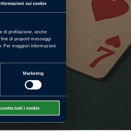
Informazioni sui cookie
e di profilazione, anche
l fine di proporti messaggi
so. Per maggiori informazioni
el mondo
Marketing
ccetta tutti i cookie