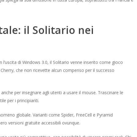
ale: il Solitario nei
n l’uscita di Windows 3.0, il Solitario venne inserito come gioco
s Cherry, che non ricevette alcun compenso per il successo
va anche per insegnare agli utenti a usare il mouse. Trascinare le
le per i principianti.
omeno globale. Varianti come Spider, FreeCell e Pyramid
ero versioni gratuite accessibili ovunque.