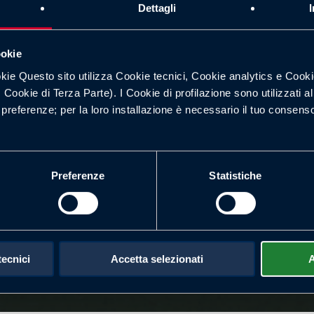
Dettagli
ookie
okie Questo sito utilizza Cookie tecnici, Cookie analytics e Cooki
d. Cookie di Terza Parte). I Cookie di profilazione sono utilizzati a
ue preferenze; per la loro installazione è necessario il tuo consen
 passatempo classico n
Preferenze
Statistiche
tecnici
Accetta selezionati
A