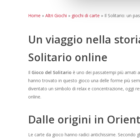
Home
»
Altri Giochi
»
giochi di carte
»
Il Solitario: un 
Un viaggio nella stori
Solitario online
Il
Gioco del Solitario
è uno dei passatempi più amati al 
hanno trovato in questo gioco una delle forme più semplici
diventato un simbolo di relax e concentrazione, oggi reso 
online.
Dalle origini in Orien
Le carte da gioco hanno radici antichissime. Secondo gli s