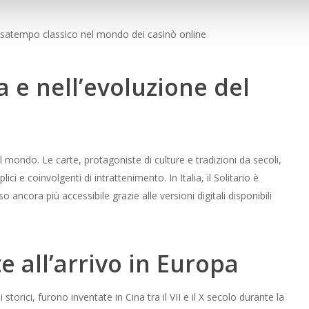
passatempo classico nel mondo dei casinò online
a e nell’evoluzione del
mondo. Le carte, protagoniste di culture e tradizioni da secoli,
 e coinvolgenti di intrattenimento. In Italia, il Solitario è
ancora più accessibile grazie alle versioni digitali disponibili
te all’arrivo in Europa
torici, furono inventate in Cina tra il VII e il X secolo durante la