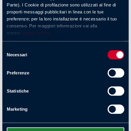
Italia 1 e Mediaset Infinity. Restano inoltre fondamentali i
Parte). I Cookie di profilazione sono utilizzati al fine di
canali ufficiali della Dakar per aggiornamenti e classifiche in
proporti messaggi pubblicitari in linea con le tue
tempo reale.
preferenze; per la loro installazione è necessario il tuo
consenso. Per maggiori informazioni vai alla
nostra
cookie policy
Favoriti Dakar Rally
2026: moto e auto sotto
Selezione
Necessari
del
la lente
consenso
Preferenze
Anche quest’anno l’attenzione degli appassionati è
concentrata sui
Favoriti Dakar Rally 2026
, soprattutto nelle
categorie moto e auto, che attirano la maggiore copertura
Statistiche
mediatica.
Marketing
Favoriti Dakar Rally 2026 nella
categoria moto