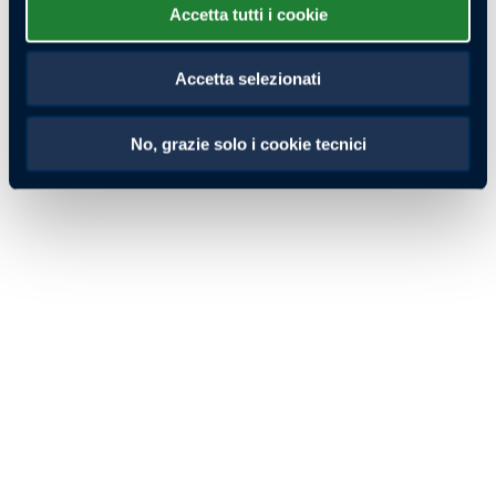
Nella classe moto il punto di riferimento è
Daniel Sanders
,
Accetta tutti i cookie
forte del successo nell’edizione precedente e di una
continuità di rendimento che lo rende uno dei piloti più
Accetta selezionati
completi del panorama attuale. La sua capacità di unire
velocità e gestione delle tappe lunghe lo colloca tra i
No, grazie solo i cookie tecnici
principali favoriti.
Alle sue spalle emergono nomi di assoluto livello come
Ricky Brabec
e
Adrien Van Beveren
, entrambi dotati di
grande esperienza e di una solida conoscenza delle
dinamiche della Dakar. Da non sottovalutare
Luciano
Benavides
, sempre più competitivo nelle gare di lunga
durata e capace di approfittare di eventuali errori degli
avversari.
Favoriti Dakar Rally 2026 nella
categoria auto