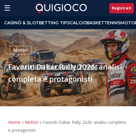
Skip
☰
Registrati
to
Close
main
CASINÒ & SLOT
BETTING TIPS
CALCIO
BASKET
TENNIS
MOTOR
Menu
content
Motori
Favoriti Dakar Rally 2026: analisi
completa e protagonisti
Home
»
Motori
»
Favoriti Dakar Rally 2026: analisi completa
e protagonisti