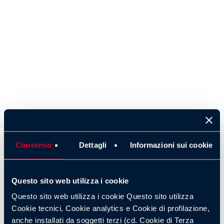
criteri di vittoria
La competizione è suddivisa in diverse categorie:
moto,
auto, camion e side by side
, ognuna con regolamenti
tecnici specifici. I piloti devono seguire il road book, senza
l’ausilio dei tradizionali navigatori GPS, affidandosi alla
capacità di interpretare il terreno. Penalità, navigazione
errata o guasti meccanici possono stravolgere
completamente la classifica.
Dove vedere la Dakar 2026 in
diretta e streaming
Consenso
Dettagli
Informazioni sui cookie
Dall’Italia, la Dakar sarà seguita principalmente da
Sky
Sport
, con speciali quotidiani, approfondimenti e
Questo sito web utilizza i cookie
collegamenti dedicati.
Eurosport e Discovery+
offriranno
Questo sito web utilizza i cookie Questo sito utilizza
highlights, analisi tecniche e sintesi giornaliere, mentre
Cookie tecnici, Cookie analytics e Cookie di profilazione,
Mediaset
seguirà l’evento con servizi su SportMediaset,
anche installati da soggetti terzi (cd. Cookie di Terza