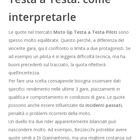
interpretarle
Le quote nel mercato
Moto Gp Testa a Testa Piloti
sono
spesso molto equilibrate. Questo perché, a differenza del
vincente gara, qui il confronto si limita a due protagonisti. Se
ad esempio un pilota è in leggera difficoltà tecnica, ma ha
buoni precedenti sul tracciato, la quota rifletterà
quell’incertezza.
Per fare una scelta consapevole bisogna osservare dati
specifici: rendimento nelle ultime 3 gare, piazzamenti in
qualifica e comportamento in condizioni di gara. Le quote
possono anche essere influenzate da
incidenti passati
,
penalità o problemi ricorrenti della moto.
Un duello tra due rider apparentemente bilanciati può
nascondere molto. Ad esempio, Bezzecchi potrebbe avere
quote simili a Di Giannantonio, ma una migliore costanza sul