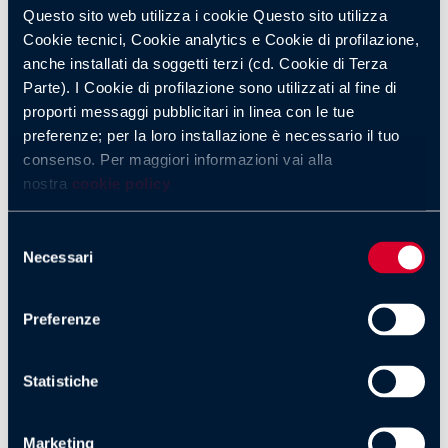
Questo sito web utilizza i cookie Questo sito utilizza
velocità nei settori chiave e le traiettorie preferite. Sul sito
Cookie tecnici, Cookie analytics e Cookie di profilazione,
Quigioco.it
trovi analisi dettagliate e aggiornamenti sulle
anche installati da soggetti terzi (cd. Cookie di Terza
quote, ottimi per costruire una strategia efficace nel testa a
Parte). I Cookie di profilazione sono utilizzati al fine di
testa.
proporti messaggi pubblicitari in linea con le tue
preferenze; per la loro installazione è necessario il tuo
Qualifiche e strategia: fattori chiave
consenso. Per maggiori informazioni vai alla
nostra
cookie policy
per il testa a testa
Selezione
Le qualifiche sono uno degli elementi più determinanti nelle
Necessari
del
scommesse Moto Gp Testa a Testa Piloti
. Un buon
consenso
piazzamento in griglia può significare grande vantaggio nel
confronto diretto, soprattutto nei circuiti dove è difficile
Preferenze
superare.
Tuttavia, non sempre chi parte davanti finisce davanti. Alcuni
Statistiche
piloti hanno strategie di gara conservative, altri invece sono
fortissimi nei primi giri. Ecco perché è importante analizzare
Marketing
anche i dati delle FP4, dove si simula il passo gara.