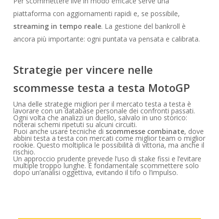
Per scommettere live in modo efficace serve una
piattaforma con aggiornamenti rapidi e, se possibile,
streaming in tempo reale
. La gestione del bankroll è
ancora più importante: ogni puntata va pensata e calibrata.
Strategie per vincere nelle
scommesse testa a testa MotoGP
Una delle strategie migliori per il mercato testa a testa è
lavorare con un database personale dei confronti passati.
Ogni volta che analizzi un duello, salvalo in uno storico:
noterai schemi ripetuti su alcuni circuiti.
Puoi anche usare tecniche di
scommesse combinate
, dove
abbini testa a testa con mercati come miglior team o miglior
rookie. Questo moltiplica le possibilità di vittoria, ma anche il
rischio.
Un approccio prudente prevede l’uso di stake fissi e l’evitare
multiple troppo lunghe. È fondamentale scommettere solo
dopo un’analisi oggettiva, evitando il tifo o l’impulso.