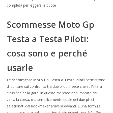
completa per leggere le quote
Scommesse Moto Gp
Testa a Testa Piloti:
cosa sono e perché
usarle
Le
scommesse Moto Gp Testa a Testa Piloti
permettono
di puntare sul confronto tra due piloti invece che sull’intera
classifica della gara. In questo mercato non importa chi
vinca la corsa, ma semplicemente quale dei due piloti
selezionati dal bookmaker arriverà davanti. È una formula
che piace molto agli appassionati più esperti, perché offre