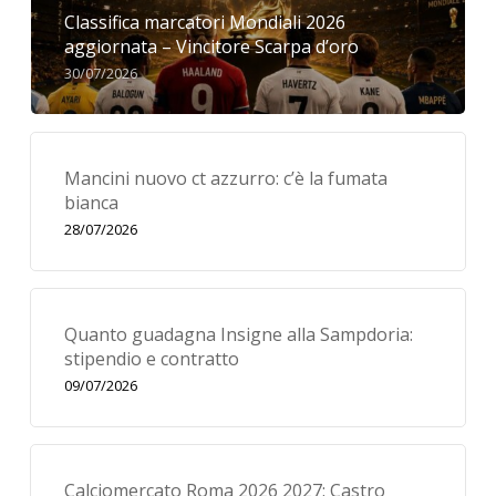
Classifica marcatori Mondiali 2026
aggiornata – Vincitore Scarpa d’oro
30/07/2026
Mancini nuovo ct azzurro: c’è la fumata
bianca
28/07/2026
Quanto guadagna Insigne alla Sampdoria:
stipendio e contratto
09/07/2026
Calciomercato Roma 2026 2027: Castro