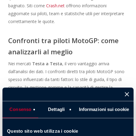
bagnato. Siti come
Crash.net
offrono informazioni
aggiornate sui piloti, team e statistiche utili per interpretare
correttamente le quote.
Confronti tra piloti MotoGP: come
analizzarli al meglio
Nei mercati
Testa a Testa
, il vero vantaggio arriva
dall’analisi dei dati. I confronti diretti tra piloti MotoGP sono
spesso influenzati da tanti fattori: lo stile di guida, il tipo di
circuito, la gestione gomme e la capacità di gestire la
pressione.
Non basta osservare la classifica generale. Bisogna studiare
Consenso
Dettagli
Informazioni sui cookie
come i due piloti si sono comportati in passato, soprattutto
su tracciati simili. Ad esempio, alcuni rendono meglio su
circuiti stop&go, altri preferiscono tracciati fluidi.
Questo sito web utilizza i cookie
Consulta le schede pilota, analizza i tempi medi sul giro, la