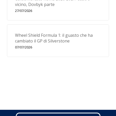
vicino, Dovbyk parte
27/07/2026
Wheel Shield Formula 1: il guasto che ha
cambiato il GP di Silverstone
07/07/2026