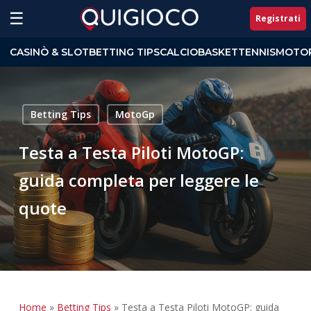
Skip
☰
Registrati
to
Close
main
CASINÒ & SLOT
BETTING TIPS
CALCIO
BASKET
TENNIS
MOTOR
Menu
content
Betting Tips
MotoGp
Testa a Testa Piloti MotoGP:
guida completa per leggere le
quote
Home
»
Betting Tips
»
Testa a Testa Piloti MotoGP: guida