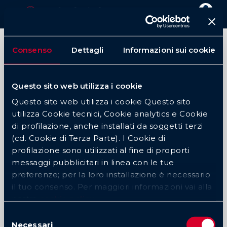
Login
Consenso
Dettagli
Informazioni sui cookie
Questo sito web utilizza i cookie
Questo sito web utilizza i cookie Questo sito
utilizza Cookie tecnici, Cookie analytics e Cookie
di profilazione, anche installati da soggetti terzi
(cd. Cookie di Terza Parte). I Cookie di
profilazione sono utilizzati al fine di proporti
messaggi pubblicitari in linea con le tue
preferenze; per la loro installazione è necessario
il tuo consenso. Per maggiori informazioni vai alla
nostra
cookie policy
Selezione
Necessari
del