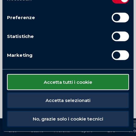
consenso
Preferenze
Statistiche
Marketing
Accetta tutti i cookie
Accetta selezionati
No, grazie solo i cookie tecnici
Slot
Casino
Preferiti
Sport
Live
Pr