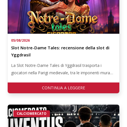
Tales:
recensione
della
slot
di
Yggdrasil
05/08/2026
Slot Notre-Dame Tales: recensione della slot di
Yggdrasil
La Slot Notre-Dame Tales di Yggdrasil trasporta i
giocatori nella Parigi medievale, tra le imponenti mura
della celebre cattedrale di Notre-Dame e le atmosfere
ispirate al romanzo Il Gobbo di…
Calciomercato
CALCIOMERCATO
Juventus
estate