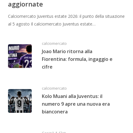
aggiornate
Calciomercato Juventus estate 2026: il punto della situazione
al 5 agosto Il calciomercato Juventus estate…
calciomercato
Joao Mario ritorna alla
Fiorentina: formula, ingaggio e
cifre
calciomercato
Kolo Muani alla Juventus: il
numero 9 apre una nuova era
bianconera
Casinò & Slot