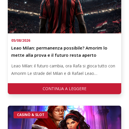
possibile?
Amorim
lo
mette
alla
prova
05/08/2026
e
Leao Milan: permanenza possibile? Amorim lo
il
mette alla prova e il futuro resta aperto
futuro
Leao Milan: il futuro cambia, ora Rafa si gioca tutto con
resta
Amorim Le strade del Milan e di Rafael Leao
aperto
sembravano destinate a separarsi durante questa
estate, ma il calciomercato…
Slot
CASINÒ & SLOT
Notre-
Dame