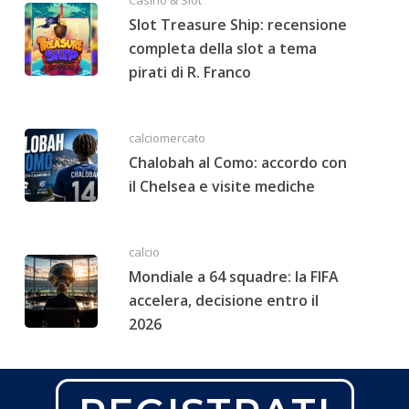
Slot Treasure Ship: recensione
completa della slot a tema
pirati di R. Franco
calciomercato
Chalobah al Como: accordo con
il Chelsea e visite mediche
calcio
Mondiale a 64 squadre: la FIFA
accelera, decisione entro il
2026
Casinò & Slot