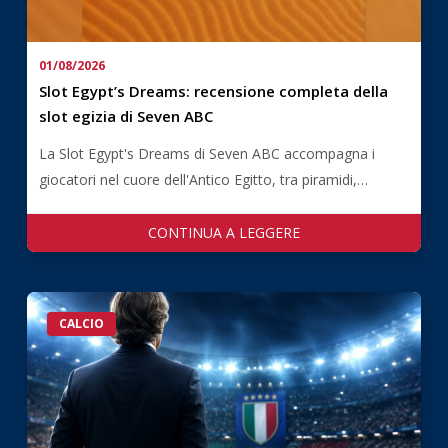
slot
egizia
di
01/08/2026
Seven
Slot Egypt’s Dreams: recensione completa della
ABC
slot egizia di Seven ABC
La Slot Egypt's Dreams di Seven ABC accompagna i
giocatori nel cuore dell'Antico Egitto, tra piramidi,
faraoni, scarabei e tesori nascosti lungo il Nilo. Questa
video slot punta su un'ambientazione…
Mancini
CALCIO
torna
sulla
panchina
dell’Italia:
obiettivi,