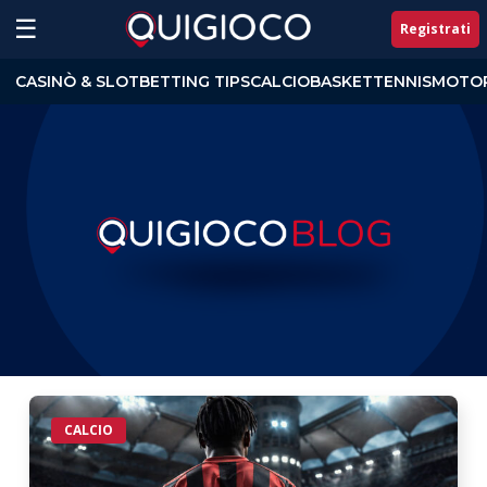
Skip
☰
Registrati
to
Close
main
CASINÒ & SLOT
BETTING TIPS
CALCIO
BASKET
TENNIS
MOTOR
Menu
content
Leao
CALCIO
Milan:
permanenza