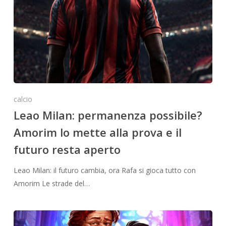
calcio
Leao Milan: permanenza possibile?
Amorim lo mette alla prova e il
futuro resta aperto
Leao Milan: il futuro cambia, ora Rafa si gioca tutto con
Amorim Le strade del…