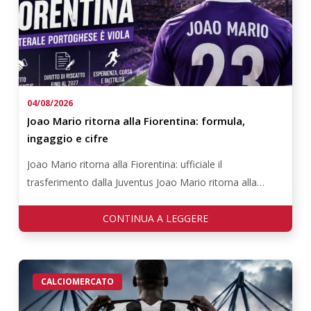
alla
Fiorentina:
formula,
ingaggio
e
cifre
04/08/2026
Joao Mario ritorna alla Fiorentina: formula,
ingaggio e cifre
Joao Mario ritorna alla Fiorentina: ufficiale il
trasferimento dalla Juventus Joao Mario ritorna alla
Fiorentina è una delle ricerche più frequenti delle ultime
ore, anche se per il laterale portoghese…
Kolo
CALCIOMERCATO
Muani
alla